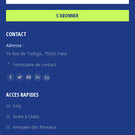
CONTACT
Adresse :
16 Rue de Turbigo, 75002 Paris
Formulaire de contact
Trouvez nous sur :
La
La
La
La
La
page
page
page
page
page
ACCES RAPIDES
Facebook
Twitter
YouTube
LinkedIn
Euroquity
s'ouvre
s'ouvre
s'ouvre
s'ouvre
s'ouvre
FAQ
dans
dans
dans
dans
dans
Boite à Outils
une
une
une
une
une
Annuaire des Réseaux
nouvelle
nouvelle
nouvelle
nouvelle
nouvelle