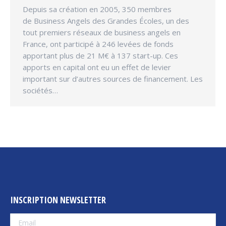
Depuis sa création en 2005, 350 membres
de Business Angels des Grandes Écoles, un des
tout premiers réseaux de business angels en
France, ont participé à 246 levées de fonds
apportant plus de 21 M€ à 137 start-up. Ces
apports en capital ont eu un effet de levier
important sur d’autres sources de financement. Les
sociétés…
INSCRIPTION NEWSLETTER