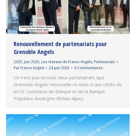
Renouvellement de partenariats pour
Grenoble Angels
2025
,
Juin 2025
,
Les réseaux de France Angels
,
Partenariats
Par
France Angels
24 juin 2025
9 Commentaires
Ce n’est pas un mais deux partenariats que
Grenoble Angels renouvelle ce mois-ci aux côtés de
la CIC Lyonnaise de Banque et de la Banque
Populaire Auvergne-Rhône-Alpes.