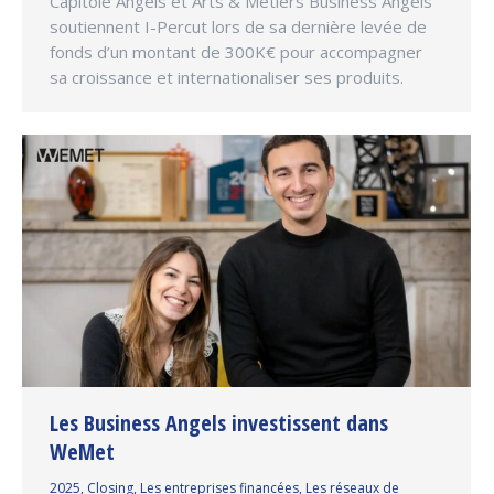
Capitole Angels et Arts & Métiers Business Angels
soutiennent I-Percut lors de sa dernière levée de
fonds d’un montant de 300K€ pour accompagner
sa croissance et internationaliser ses produits.
Les Business Angels investissent dans
WeMet
2025
,
Closing
,
Les entreprises financées
,
Les réseaux de