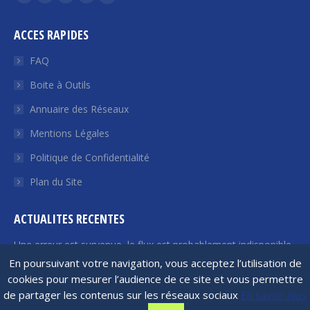
La
La
La
La
La
page
page
page
page
page
ACCES RAPIDES
Facebook
Twitter
YouTube
LinkedIn
Euroquity
s'ouvre
s'ouvre
s'ouvre
s'ouvre
s'ouvre
FAQ
dans
dans
dans
dans
dans
Boite à Outils
une
une
une
une
une
Annuaire des Réseaux
nouvelle
nouvelle
nouvelle
nouvelle
nouvelle
fenêtre
fenêtre
fenêtre
fenêtre
fenêtre
Mentions Légales
Politique de Confidentialité
Plan du Site
ACTUALITES RECENTES
Une erreur est survenue, le flux est probablement indisponible.
Veuillez réessayer plus tard.
En poursuivant votre navigation, vous acceptez l’utilisation de
cookies pour mesurer l’audience de ce site et vous permettre
de partager les contenus sur les réseaux sociaux
En savoir plus