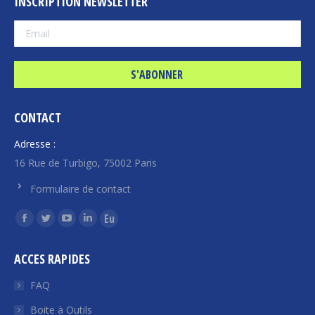
INSCRIPTION NEWSLETTER
CONTACT
Adresse :
16 Rue de Turbigo, 75002 Paris
Formulaire de contact
Trouvez nous sur :
La
La
La
La
La
page
page
page
page
page
ACCES RAPIDES
Facebook
Twitter
YouTube
LinkedIn
Euroquity
s'ouvre
s'ouvre
s'ouvre
s'ouvre
s'ouvre
FAQ
dans
dans
dans
dans
dans
Boite à Outils