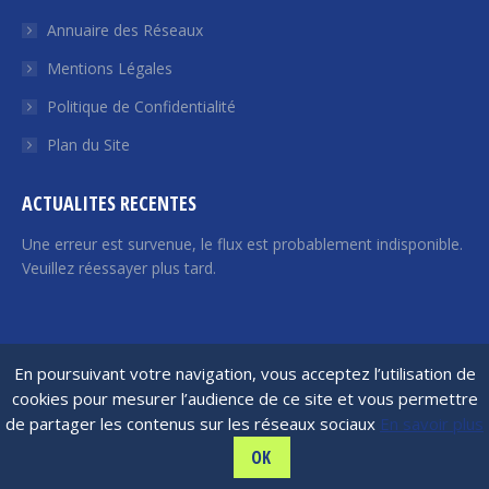
une
une
une
une
une
Annuaire des Réseaux
nouvelle
nouvelle
nouvelle
nouvelle
nouvelle
fenêtre
fenêtre
fenêtre
fenêtre
fenêtre
Mentions Légales
Politique de Confidentialité
Plan du Site
ACTUALITES RECENTES
Une erreur est survenue, le flux est probablement indisponible.
Veuillez réessayer plus tard.
France Angels | 2026 © Tous droits réservés
En poursuivant votre navigation, vous acceptez l’utilisation de
cookies pour mesurer l’audience de ce site et vous permettre
de partager les contenus sur les réseaux sociaux
En savoir plus
OK