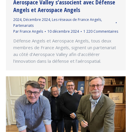
Aerospace Valley s’associent avec Défense
Angels et Aerospace Angels
2024
,
Décembre 2024
,
Les réseaux de France Angels
,
Partenariats
Par
France Angels
10 décembre 2024
1 220 Commentaires
Défense Angels et Aerospace Angels, tous deux
membres de France Angels, signent un partenariat
au côté d’Aerospace Valley afin d’accélérer
l’innovation dans la défense et l’aérospatial.