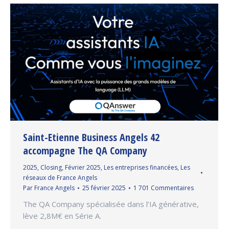
Saint-Etienne Business Angels 42
accompagne The QA Company
2025
,
Closing
,
Février 2025
,
Les entreprises financées
,
Les
réseaux de France Angels
Par
France Angels
25 février 2025
1 701 Commentaires
The QA Company spécialisée dans l’IA générative,
lève 2,8M€ en Série A.