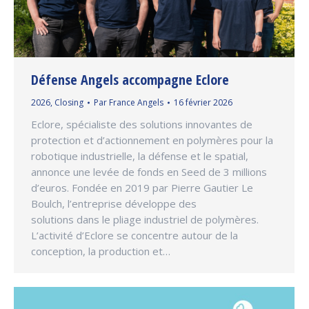
Défense Angels accompagne Eclore
2026
,
Closing
Par
France Angels
16 février 2026
Eclore, spécialiste des solutions innovantes de
protection et d’actionnement en polymères pour la
robotique industrielle, la défense et le spatial,
annonce une levée de fonds en Seed de 3 millions
d’euros. Fondée en 2019 par Pierre Gautier Le
Boulch, l’entreprise développe des
solutions dans le pliage industriel de polymères.
L’activité d’Eclore se concentre autour de la
conception, la production et…