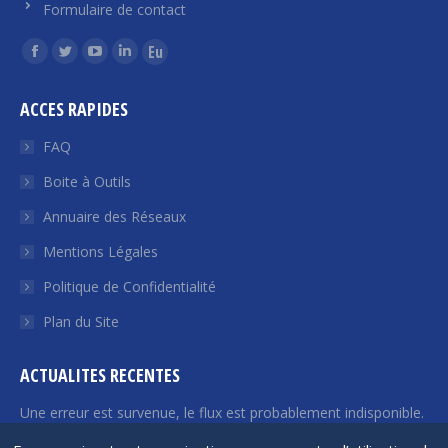
Formulaire de contact
Trouvez nous sur :
La
La
La
La
La
page
page
page
page
page
ACCES RAPIDES
Facebook
Twitter
YouTube
LinkedIn
Euroquity
s'ouvre
s'ouvre
s'ouvre
s'ouvre
s'ouvre
FAQ
dans
dans
dans
dans
dans
Boite à Outils
une
une
une
une
une
Annuaire des Réseaux
nouvelle
nouvelle
nouvelle
nouvelle
nouvelle
fenêtre
fenêtre
fenêtre
fenêtre
fenêtre
Mentions Légales
Politique de Confidentialité
Plan du Site
ACTUALITES RECENTES
Une erreur est survenue, le flux est probablement indisponible.
Veuillez réessayer plus tard.