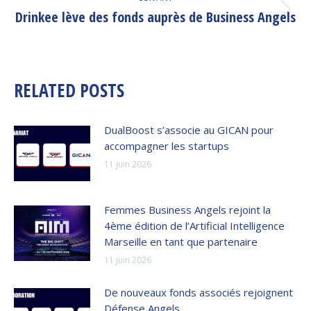
Drinkee lève des fonds auprès de Business Angels
Article
suivant
:
RELATED POSTS
DualBoost s’associe au GICAN pour
accompagner les startups
11 juin 2026
Femmes Business Angels rejoint la
4ème édition de l’Artificial Intelligence
Marseille en tant que partenaire
11 juin 2026
De nouveaux fonds associés rejoignent
Défense Angels