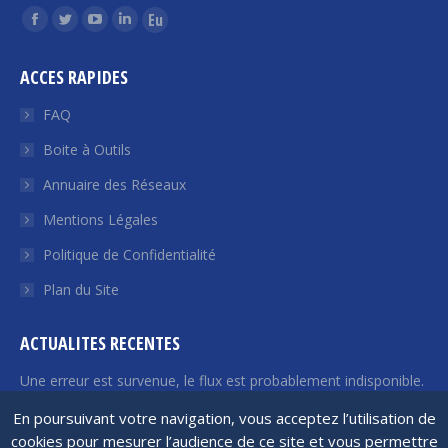
Trouvez nous sur :
La
La
La
La
La
page
page
page
page
page
ACCES RAPIDES
Facebook
Twitter
YouTube
LinkedIn
Euroquity
s'ouvre
s'ouvre
s'ouvre
s'ouvre
s'ouvre
FAQ
dans
dans
dans
dans
dans
Boite à Outils
une
une
une
une
une
Annuaire des Réseaux
nouvelle
nouvelle
nouvelle
nouvelle
nouvelle
fenêtre
fenêtre
fenêtre
fenêtre
fenêtre
Mentions Légales
Politique de Confidentialité
Plan du Site
ACTUALITES RECENTES
Une erreur est survenue, le flux est probablement indisponible.
Veuillez réessayer plus tard.
En poursuivant votre navigation, vous acceptez l’utilisation de
cookies pour mesurer l’audience de ce site et vous permettre