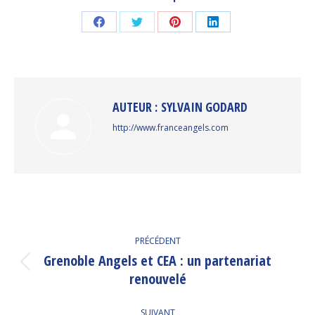
Partager
Partager
Partager
Partager
sur
sur
sur
sur
Facebook
Twitter
Pinterest
LinkedIn
AUTEUR :
SYLVAIN GODARD
http://www.franceangels.com
NAVIGATION
PRÉCÉDENT
ARTICLE
Grenoble Angels et CEA : un partenariat
Article
renouvelé
précédent
:
SUIVANT