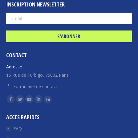
INSCRIPTION NEWSLETTER
CONTACT
Adresse :
16 Rue de Turbigo, 75002 Paris
Formulaire de contact
Trouvez nous sur :
La
La
La
La
La
page
page
page
page
page
ACCES RAPIDES
Facebook
Twitter
YouTube
LinkedIn
Euroquity
s'ouvre
s'ouvre
s'ouvre
s'ouvre
s'ouvre
FAQ
dans
dans
dans
dans
dans