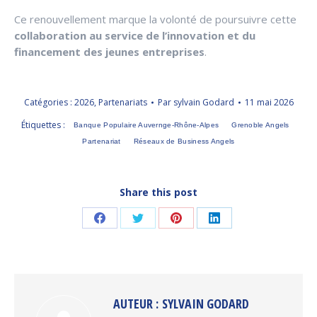
Ce renouvellement marque la volonté de poursuivre cette
collaboration au service de l’innovation et du
financement des jeunes entreprises
.
Catégories :
2026
,
Partenariats
Par
sylvain Godard
11 mai 2026
Étiquettes :
Banque Populaire Auvernge-Rhône-Alpes
Grenoble Angels
Partenariat
Réseaux de Business Angels
Share this post
Partager
Partager
Partager
Partager
sur
sur
sur
sur
Facebook
Twitter
Pinterest
LinkedIn
AUTEUR :
SYLVAIN GODARD