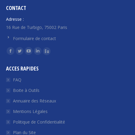
CONTACT
Adresse :
16 Rue de Turbigo, 75002 Paris
Formulaire de contact
Trouvez nous sur :
La
La
La
La
La
page
page
page
page
page
ACCES RAPIDES
Facebook
Twitter
YouTube
LinkedIn
Euroquity
s'ouvre
s'ouvre
s'ouvre
s'ouvre
s'ouvre
FAQ
dans
dans
dans
dans
dans
Boite à Outils
une
une
une
une
une
Annuaire des Réseaux
nouvelle
nouvelle
nouvelle
nouvelle
nouvelle
fenêtre
fenêtre
fenêtre
fenêtre
fenêtre
Mentions Légales
Politique de Confidentialité
Plan du Site