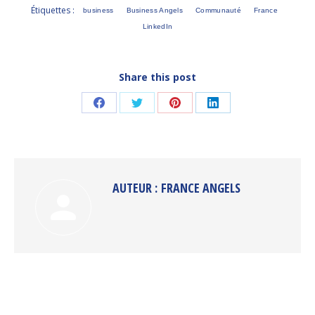
Étiquettes :
business
Business Angels
Communauté
France
LinkedIn
Share this post
Partager
Partager
Partager
Partager
sur
sur
sur
sur
Facebook
Twitter
Pinterest
LinkedIn
AUTEUR :
FRANCE ANGELS
NAVIGATION