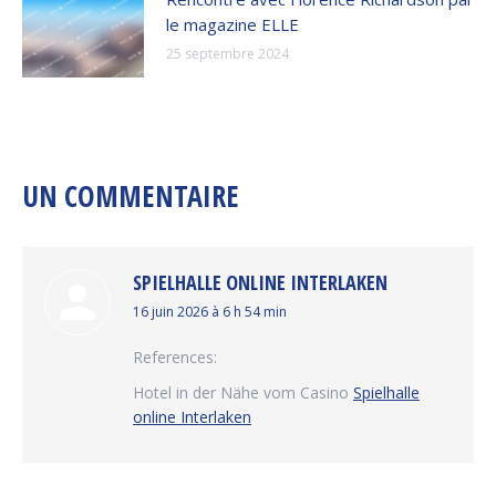
le magazine ELLE
25 septembre 2024
UN COMMENTAIRE
SPIELHALLE ONLINE INTERLAKEN
dit
16 juin 2026 à 6 h 54 min
:
References:
Hotel in der Nähe vom Casino
Spielhalle
online Interlaken