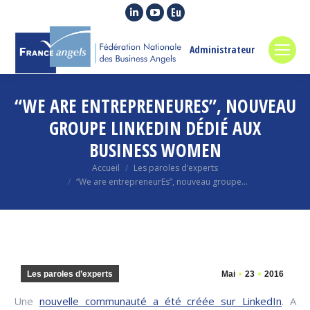
La
La
La
page
page
page
LinkedIn
YouTube
Euroquity
Administrateur
s'ouvre
s'ouvre
s'ouvre
dans
dans
dans
“WE ARE ENTREPRENEURES”, NOUVEAU
une
une
une
nouvelle
nouvelle
nouvelle
GROUPE LINKEDIN DÉDIÉ AUX
fenêtre
fenêtre
fenêtre
BUSINESS WOMEN
Vous êtes ici :
Accueil
Les paroles d’experts
“We are entrepreneurEs”, nouveau groupe…
Les paroles d’experts
Mai
23
2016
Une
nouvelle communauté a été créée sur LinkedIn
. A