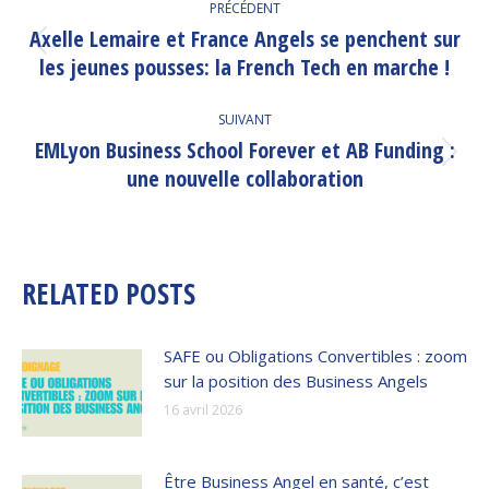
PRÉCÉDENT
ARTICLE
Axelle Lemaire et France Angels se penchent sur
Article
les jeunes pousses: la French Tech en marche !
précédent
:
SUIVANT
EMLyon Business School Forever et AB Funding :
Article
une nouvelle collaboration
suivant
:
RELATED POSTS
SAFE ou Obligations Convertibles : zoom
sur la position des Business Angels
16 avril 2026
Être Business Angel en santé, c’est