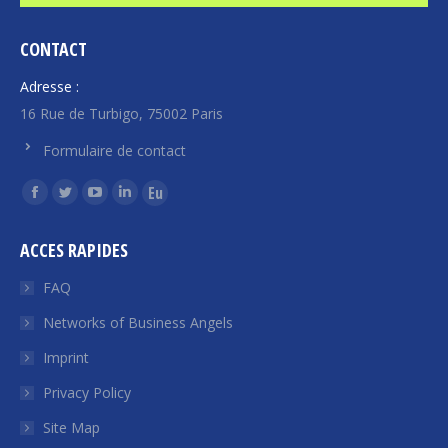
CONTACT
Adresse :
16 Rue de Turbigo, 75002 Paris
Formulaire de contact
Find us on:
Facebook
Twitter
YouTube
Linkedin
Euroquity
page
page
page
page
page
ACCES RAPIDES
opens
opens
opens
opens
opens
in
in
in
in
in
FAQ
new
new
new
new
new
Networks of Business Angels
window
window
window
window
window
Imprint
Privacy Policy
Site Map