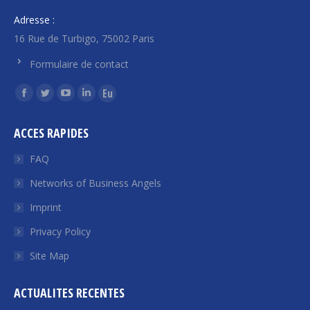
Adresse :
16 Rue de Turbigo, 75002 Paris
Formulaire de contact
Find us on:
Facebook
Twitter
YouTube
Linkedin
Euroquity
page
page
page
page
page
ACCES RAPIDES
opens
opens
opens
opens
opens
in
in
in
in
in
FAQ
new
new
new
new
new
Networks of Business Angels
window
window
window
window
window
Imprint
Privacy Policy
Site Map
ACTUALITES RECENTES