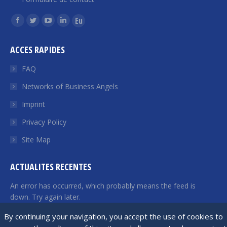
Find us on:
Facebook
Twitter
YouTube
Linkedin
Euroquity
page
page
page
page
page
ACCES RAPIDES
opens
opens
opens
opens
opens
in
in
in
in
in
FAQ
new
new
new
new
new
Networks of Business Angels
window
window
window
window
window
Imprint
Privacy Policy
Site Map
ACTUALITES RECENTES
An error has occurred, which probably means the feed is
down. Try again later.
By continuing your navigation, you accept the use of cookies to