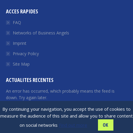
page
page
page
page
page
ACCES RAPIDES
opens
opens
opens
opens
opens
in
in
in
in
in
FAQ
new
new
new
new
new
Networks of Business Angels
window
window
window
window
window
Imprint
Privacy Policy
Site Map
ACTUALITES RECENTES
An error has occurred, which probably means the feed is
down. Try again later.
By continuing your navigation, you accept the use of cookies to
measure the audience of this site and allow you to share content
France Angels | 2026 © All rights reserved
OK
on social networks
Find out more