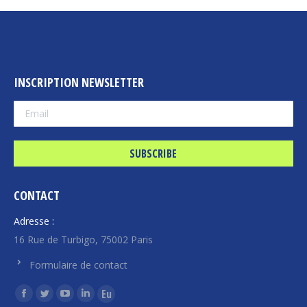
INSCRIPTION NEWSLETTER
CONTACT
Adresse :
16 Rue de Turbigo, 75002 Paris
Formulaire de contact
Find us on:
Facebook
Twitter
YouTube
Linkedin
Euroquity