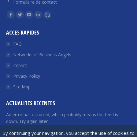
Formulaire de contact
Find us on:
Facebook
Twitter
YouTube
Linkedin
Euroquity
page
page
page
page
page
ACCES RAPIDES
opens
opens
opens
opens
opens
in
in
in
in
in
FAQ
new
new
new
new
new
Networks of Business Angels
window
window
window
window
window
Imprint
Privacy Policy
Site Map
ACTUALITES RECENTES
An error has occurred, which probably means the feed is
down. Try again later.
By continuing your navigation, you accept the use of cookies to