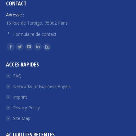
CONTACT
Adresse :
16 Rue de Turbigo, 75002 Paris
Formulaire de contact
Find us on:
Facebook
Twitter
YouTube
Linkedin
Euroquity
page
page
page
page
page
ACCES RAPIDES
opens
opens
opens
opens
opens
in
in
in
in
in
FAQ
new
new
new
new
new
Networks of Business Angels
window
window
window
window
window
Imprint
Privacy Policy
Site Map
ACTUALITES RECENTES