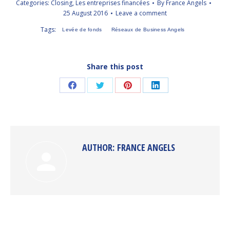
Categories:
Closing
,
Les entreprises financées
By
France Angels
25 August 2016
Leave a comment
Tags:
Levée de fonds
Réseaux de Business Angels
Share this post
Share
Share
Share
Share
on
on
on
on
Facebook
Twitter
Pinterest
LinkedIn
AUTHOR:
FRANCE ANGELS