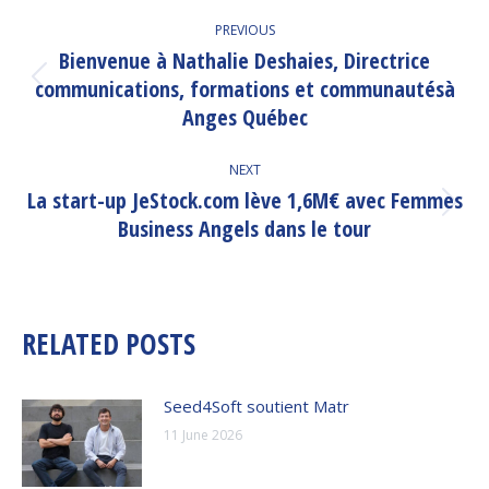
POST
PREVIOUS
NAVIGATION
Bienvenue à Nathalie Deshaies, Directrice
communications, formations et communautésà
Previous
post:
Anges Québec
NEXT
La start-up JeStock.com lève 1,6M€ avec Femmes
Next
Business Angels dans le tour
post:
RELATED POSTS
Seed4Soft soutient Matr
11 June 2026