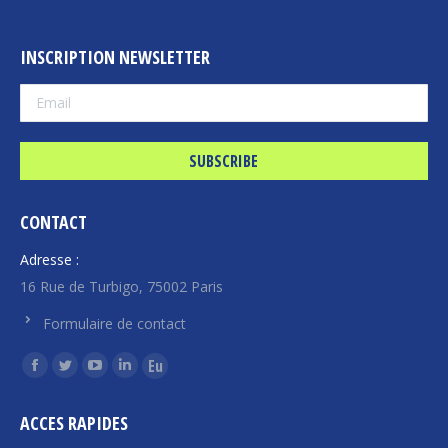
INSCRIPTION NEWSLETTER
CONTACT
Adresse :
16 Rue de Turbigo, 75002 Paris
Formulaire de contact
Find us on:
Facebook
Twitter
YouTube
Linkedin
Euroquity
page
page
page
page
page
ACCES RAPIDES
opens
opens
opens
opens
opens