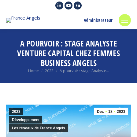
Linkedin
YouTube
Euroquity
page
page
page
Administrateur
opens
opens
opens
in
in
in
new
new
new
A POURVOIR : STAGE ANALYSTE
window
window
window
VENTURE CAPITAL CHEZ FEMMES
BUSINESS ANGELS
You are here:
Home
2023
A pourvoir : stage Analyste…
2023
Dec
18
2023
Développement
Les réseaux de France Angels