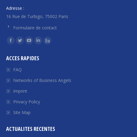
Adresse :
16 Rue de Turbigo, 75002 Paris
Formulaire de contact
Find us on:
Facebook
Twitter
YouTube
Linkedin
Euroquity
page
page
page
page
page
ACCES RAPIDES
opens
opens
opens
opens
opens
in
in
in
in
in
FAQ
new
new
new
new
new
Networks of Business Angels
window
window
window
window
window
Imprint
Privacy Policy
Site Map
ACTUALITES RECENTES