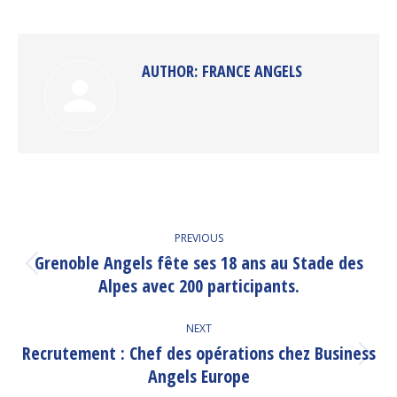
on
on
on
on
Facebook
Twitter
Pinterest
LinkedIn
AUTHOR:
FRANCE ANGELS
POST
PREVIOUS
NAVIGATION
Grenoble Angels fête ses 18 ans au Stade des
Previous
Alpes avec 200 participants.
post:
NEXT
Recrutement : Chef des opérations chez Business
Next
Angels Europe
post: