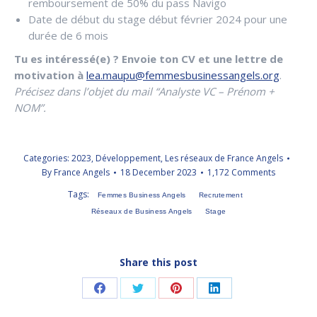
remboursement de 50% du pass Navigo
Date de début du stage début février 2024 pour une
durée de 6 mois
Tu es intéressé(e) ? Envoie ton CV et une lettre de
motivation à
lea.maupu@femmesbusinessangels.org
.
Précisez dans l’objet du mail “Analyste VC – Prénom +
NOM”.
Categories:
2023
,
Développement
,
Les réseaux de France Angels
By
France Angels
18 December 2023
1,172 Comments
Tags:
Femmes Business Angels
Recrutement
Réseaux de Business Angels
Stage
Share this post
Share
Share
Share
Share