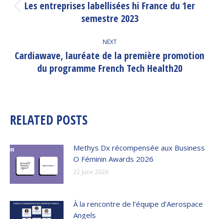
NAVIGATION
Les entreprises labellisées hi France du 1er
Previous
semestre 2023
post:
NEXT
Cardiawave, lauréate de la première promotion
Next
du programme French Tech Health20
post:
RELATED POSTS
Methys Dx récompensée aux Business
O Féminin Awards 2026
22 June 2026
À la rencontre de l’équipe d’Aerospace
Angels