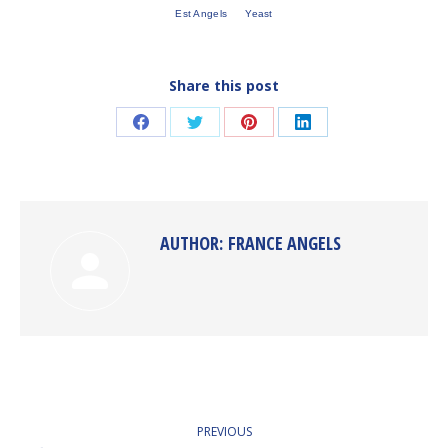
Est Angels
Yeast
Share this post
Share
Share
Share
Share
on
on
on
on
Facebook
Twitter
Pinterest
LinkedIn
AUTHOR:
FRANCE ANGELS
POST
PREVIOUS