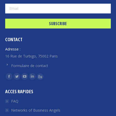
CONTACT
Adresse :
16 Rue de Turbigo, 75002 Paris
Formulaire de contact
Find us on:
Facebook
Twitter
YouTube
Linkedin
Euroquity
page
page
page
page
page
ACCES RAPIDES
opens
opens
opens
opens
opens
in
in
in
in
in
FAQ
new
new
new
new
new
Networks of Business Angels
window
window
window
window
window