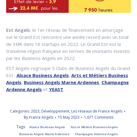
Est Angels
, le 1er réseau de financement en amorçage
sur le Grand Est rencontre une année record avec un total
de 3M€ dans 16 startups en 2022. Le Grand Est est la
troisième région française en termes de montants investis
par les Business Angels en 2022.
EST Angels regroupe 5 Clubs de Business Angels du Grand
Est :
Alsace Business Angels
,
Arts et Métiers Business
Angels
,
Business Angels Marne Ardennes
,
Champagne
Ardenne Angels
et
YEAST
.
Categories:
2023
,
Développement
,
Les réseaux de France Angels
By
France Angels
15 May 2023
1,671 Comments
Tags:
Alsace Business Angels
Arts et Métiers Business Angels
Business Angels Marne Ardennes
Champagne Ardenne Angels