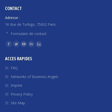
CONTACT
Adresse :
16 Rue de Turbigo, 75002 Paris
Formulaire de contact
Find us on:
Facebook
Twitter
YouTube
Linkedin
Euroquity
page
page
page
page
page
ACCES RAPIDES
opens
opens
opens
opens
opens
in
in
in
in
in
FAQ
new
new
new
new
new
Networks of Business Angels
window
window
window
window
window
Imprint
Privacy Policy
Site Map