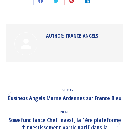
Share
Share
Share
Share
on
on
on
on
Facebook
Twitter
Pinterest
LinkedIn
AUTHOR:
FRANCE ANGELS
POST
PREVIOUS
NAVIGATION
Business Angels Marne Ardennes sur France Bleu
Previous
post:
NEXT
Sowefund lance Chef Invest, la 1ère plateforme
d’investissement participatif dans la
Next