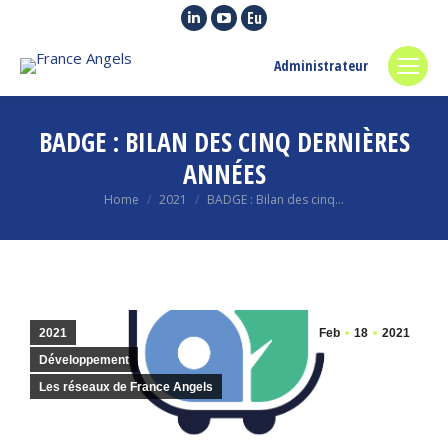
Linkedin
YouTube
Euroquity
page
page
page
Administrateur
opens
opens
opens
in
in
in
new
new
new
BADGE : BILAN DES CINQ DERNIÈRES
window
window
window
ANNÉES
You are here:
Home
2021
BADGE : Bilan des cinq…
2021
Feb
18
2021
Développement
Les réseaux de France Angels