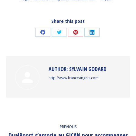
Share this post
Share
Share
Share
Share
on
on
on
on
Facebook
Twitter
Pinterest
LinkedIn
AUTHOR:
SYLVAIN GODARD
http://www.franceangels.com
POST
PREVIOUS
NAVIGATION
DualBoost s’associe au GICAN pour accompagner