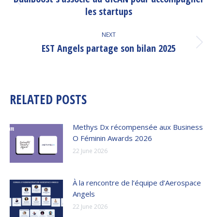
Previous
les startups
post:
NEXT
EST Angels partage son bilan 2025
Next
post:
RELATED POSTS
Methys Dx récompensée aux Business
O Féminin Awards 2026
22 June 2026
À la rencontre de l’équipe d’Aerospace
Angels
22 June 2026