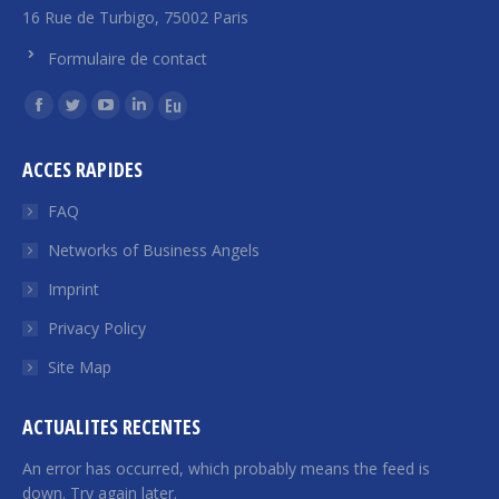
16 Rue de Turbigo, 75002 Paris
Formulaire de contact
Find us on:
Facebook
Twitter
YouTube
Linkedin
Euroquity
page
page
page
page
page
ACCES RAPIDES
opens
opens
opens
opens
opens
in
in
in
in
in
FAQ
new
new
new
new
new
Networks of Business Angels
window
window
window
window
window
Imprint
Privacy Policy
Site Map
ACTUALITES RECENTES
An error has occurred, which probably means the feed is
down. Try again later.