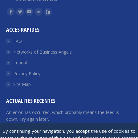
Find us on:
Facebook
Twitter
YouTube
Linkedin
Euroquity
page
page
page
page
page
ACCES RAPIDES
opens
opens
opens
opens
opens
in
in
in
in
in
FAQ
new
new
new
new
new
Networks of Business Angels
window
window
window
window
window
Imprint
Privacy Policy
Site Map
ACTUALITES RECENTES
An error has occurred, which probably means the feed is
down. Try again later.
By continuing your navigation, you accept the use of cookies to