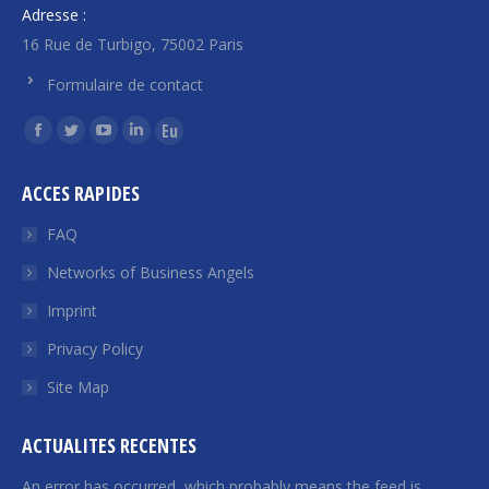
Adresse :
16 Rue de Turbigo, 75002 Paris
Formulaire de contact
Find us on:
Facebook
Twitter
YouTube
Linkedin
Euroquity
page
page
page
page
page
ACCES RAPIDES
opens
opens
opens
opens
opens
in
in
in
in
in
FAQ
new
new
new
new
new
Networks of Business Angels
window
window
window
window
window
Imprint
Privacy Policy
Site Map
ACTUALITES RECENTES
An error has occurred, which probably means the feed is