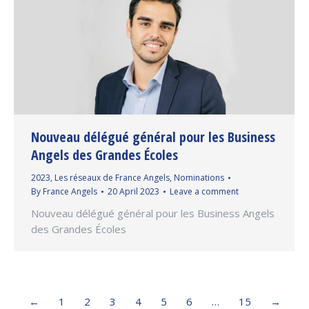
Nouveau délégué général pour les Business
Angels des Grandes Écoles
2023
,
Les réseaux de France Angels
,
Nominations
By
France Angels
20 April 2023
Leave a comment
Nouveau délégué général pour les Business Angels
des Grandes Écoles
←
1
2
3
4
5
6
…
15
→