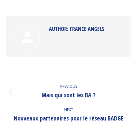
on
on
on
on
Facebook
Twitter
Pinterest
LinkedIn
AUTHOR:
FRANCE ANGELS
POST
PREVIOUS
NAVIGATION
Mais qui sont les BA ?
Previous
post:
NEXT
Nouveaux partenaires pour le réseau BADGE
Next
post: