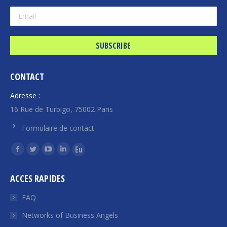
CONTACT
Adresse :
16 Rue de Turbigo, 75002 Paris
Formulaire de contact
Find us on:
Facebook
Twitter
YouTube
Linkedin
Euroquity
page
page
page
page
page
ACCES RAPIDES
opens
opens
opens
opens
opens
in
in
in
in
in
FAQ
new
new
new
new
new
Networks of Business Angels
window
window
window
window
window