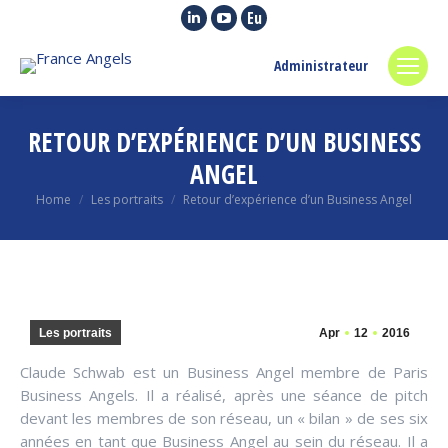
Linkedin
YouTube
Euroquity
page
page
page
Administrateur
opens
opens
opens
in
in
in
new
new
new
RETOUR D’EXPÉRIENCE D’UN BUSINESS
window
window
window
ANGEL
You are here:
Home
Les portraits
Retour d’expérience d’un Business Angel
Les portraits
Apr
12
2016
Claude Schwab est un Business Angel membre de Paris
Business Angels. Il a réalisé, après une séance de pitch
devant les membres de son réseau, un « bilan » de ses six
années en tant que Business Angel au sein du réseau. Il a