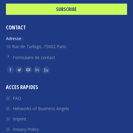
CONTACT
Adresse :
16 Rue de Turbigo, 75002 Paris
Formulaire de contact
Find us on:
Facebook
Twitter
YouTube
Linkedin
Euroquity
page
page
page
page
page
ACCES RAPIDES
opens
opens
opens
opens
opens
in
in
in
in
in
FAQ
new
new
new
new
new
Networks of Business Angels
window
window
window
window
window
Imprint
Privacy Policy