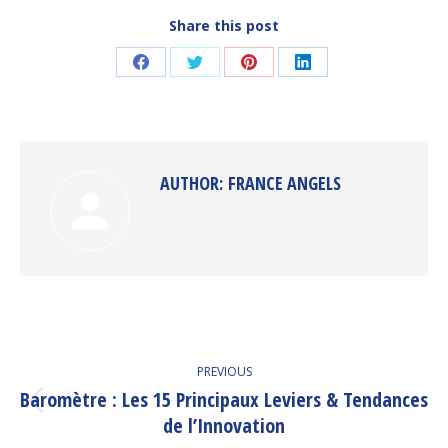
Share this post
Share
Share
Share
Share
on
on
on
on
Facebook
Twitter
Pinterest
LinkedIn
AUTHOR:
FRANCE ANGELS
POST
PREVIOUS
NAVIGATION
Baromètre : Les 15 Principaux Leviers & Tendances
Previous
de l’Innovation
post: