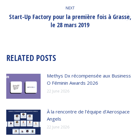
NEXT
Start-Up Factory pour la première fois à Grasse,
Next
le 28 mars 2019
post:
RELATED POSTS
Methys Dx récompensée aux Business
O Féminin Awards 2026
22 June 2026
À la rencontre de l’équipe d’Aerospace
Angels
22 June 2026