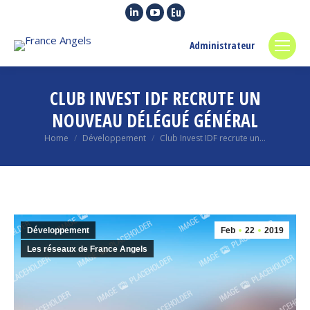
Linkedin
YouTube
Euroquity
page
page
page
Administrateur
opens
opens
opens
in
in
in
new
new
new
CLUB INVEST IDF RECRUTE UN
window
window
window
NOUVEAU DÉLÉGUÉ GÉNÉRAL
You are here:
Home
Développement
Club Invest IDF recrute un…
Développement
Feb
22
2019
Les réseaux de France Angels