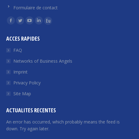
Formulaire de contact
Find us on:
Facebook
Twitter
YouTube
Linkedin
Euroquity
page
page
page
page
page
ACCES RAPIDES
opens
opens
opens
opens
opens
in
in
in
in
in
FAQ
new
new
new
new
new
Networks of Business Angels
window
window
window
window
window
Imprint
Privacy Policy
Site Map
ACTUALITES RECENTES
An error has occurred, which probably means the feed is
down. Try again later.