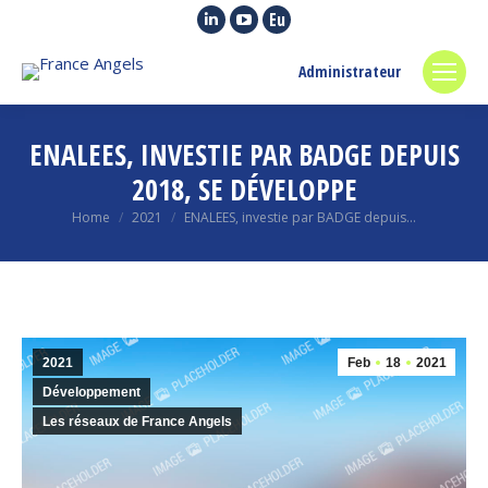
Linkedin
YouTube
Euroquity
page
page
page
Administrateur
opens
opens
opens
in
in
in
new
new
new
ENALEES, INVESTIE PAR BADGE DEPUIS
window
window
window
2018, SE DÉVELOPPE
You are here:
Home
2021
ENALEES, investie par BADGE depuis…
2021
Feb
18
2021
Développement
Les réseaux de France Angels