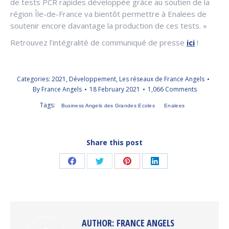
de tests PCR rapides développée grâce au soutien de la
région Île-de-France va bientôt permettre à Enalees de
soutenir encore davantage la production de ces tests. »
Retrouvez l’intégralité de communiqué de presse
ici
!
Categories:
2021
,
Développement
,
Les réseaux de France Angels
By
France Angels
18 February 2021
1,066 Comments
Tags:
Business Angels des Grandes Ecoles
Enalees
Share this post
Share
Share
Share
Share
on
on
on
on
Facebook
Twitter
Pinterest
LinkedIn
AUTHOR:
FRANCE ANGELS