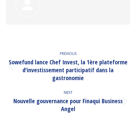
POST
PREVIOUS
NAVIGATION
Sowefund lance Chef Invest, la 1ère plateforme
d’investissement participatif dans la
Previous
post:
gastronomie
NEXT
Nouvelle gouvernance pour Finaqui Business
Next
Angel
post: