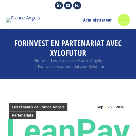
Linkedin
YouTube
Euroquity
page
page
page
Administrateur
opens
opens
opens
in
in
in
new
new
new
FORINVEST EN PARTENARIAT AVEC
window
window
window
XYLOFUTUR
You are here:
Home
Les réseaux de France Angels
Forinvest en partenariat avec Xylofutur
Les réseaux de France Angels
Sep
25
2018
Partenariats