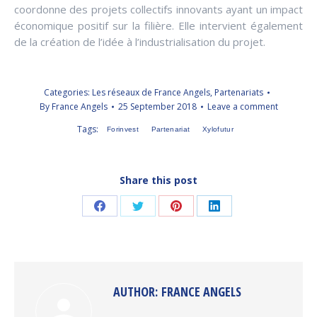
coordonne des projets collectifs innovants ayant un impact
économique positif sur la filière. Elle intervient également
de la création de l’idée à l’industrialisation du projet.
Categories:
Les réseaux de France Angels
,
Partenariats
By
France Angels
25 September 2018
Leave a comment
Tags:
Forinvest
Partenariat
Xylofutur
Share this post
Share
Share
Share
Share
on
on
on
on
Facebook
Twitter
Pinterest
LinkedIn
AUTHOR:
FRANCE ANGELS