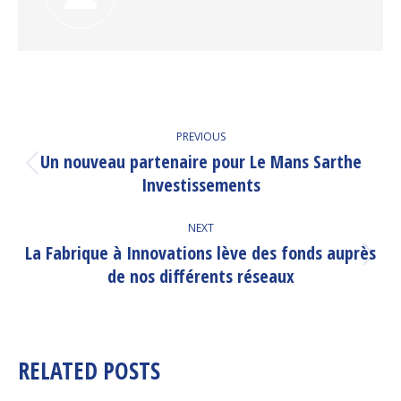
POST
PREVIOUS
NAVIGATION
Un nouveau partenaire pour Le Mans Sarthe
Previous
Investissements
post:
NEXT
La Fabrique à Innovations lève des fonds auprès
Next
de nos différents réseaux
post:
RELATED POSTS