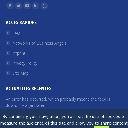
Find us on:
Facebook
Twitter
YouTube
Linkedin
Euroquity
page
page
page
page
page
ACCES RAPIDES
opens
opens
opens
opens
opens
in
in
in
in
in
FAQ
new
new
new
new
new
Networks of Business Angels
window
window
window
window
window
Imprint
Privacy Policy
Site Map
ACTUALITES RECENTES
An error has occurred, which probably means the feed is
down. Try again later.
By continuing your navigation, you accept the use of cookies to
measure the audience of this site and allow you to share content