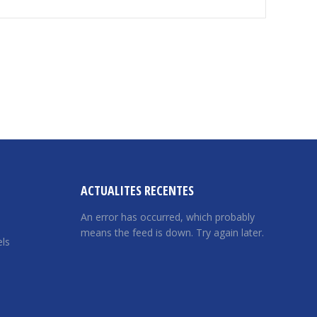
ACTUALITES RECENTES
An error has occurred, which probably
means the feed is down. Try again later.
ls