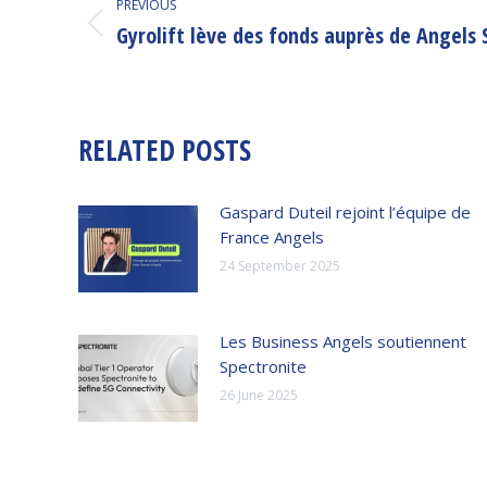
PREVIOUS
NAVIGATION
Gyrolift lève des fonds auprès de Angels 
Previous
post:
RELATED POSTS
Gaspard Duteil rejoint l’équipe de
France Angels
24 September 2025
Les Business Angels soutiennent
Spectronite
26 June 2025