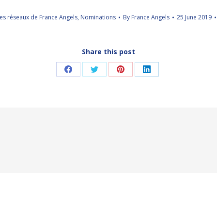
es réseaux de France Angels
,
Nominations
By
France Angels
25 June 2019
Share this post
Share
Share
Share
Share
on
on
on
on
Facebook
Twitter
Pinterest
LinkedIn