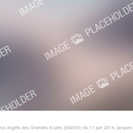
ess Angels des Grandes Ecoles (BADGE) du 17 juin 2019, Jacques 