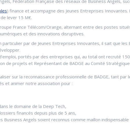
Angels, Fédération Française des réseaux de Business Angels, su
oles
) finance et accompagne des Jeunes Entreprises Innovantes. E
s de lever 15 M€.
Groupe France Télécom/Orange, alternant entre des postes situés 
 numériques et des innovations disruptives.
articulier par de Jeunes Entreprises Innovantes, il sait que les 
développer.
d’emploi, portés par des entreprises qui, au total ont recruté 1
tion de projets et Représentant de BADGE au Comité Stratégique d
aliser sur la reconnaissance professionnelle de BADGE, tant par le
és et animer notre association pour :
 dans le domaine de la Deep Tech,
 dossiers financés depuis plus de 5 ans,
es Business Angels soient reconnus comme maillon indispensable 