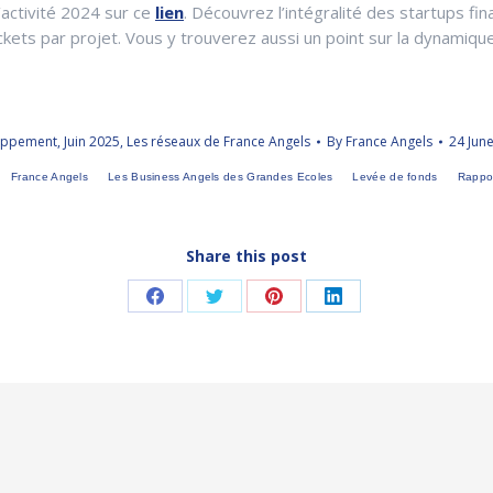
’activité 2024 sur ce
lien
. Découvrez l’intégralité des startups fi
ickets par projet. Vous y trouverez aussi un point sur la dynamiq
oppement
,
Juin 2025
,
Les réseaux de France Angels
By
France Angels
24 Jun
France Angels
Les Business Angels des Grandes Ecoles
Levée de fonds
Rappo
Share this post
Share
Share
Share
Share
on
on
on
on
Facebook
Twitter
Pinterest
LinkedIn