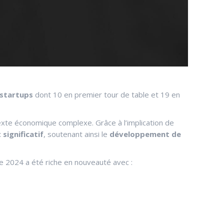
startups
dont 10 en premier tour de table et 19 en
xte économique complexe. Grâce à l’implication de
significatif
, soutenant ainsi le
développement de
e 2024 a été riche en nouveauté avec :