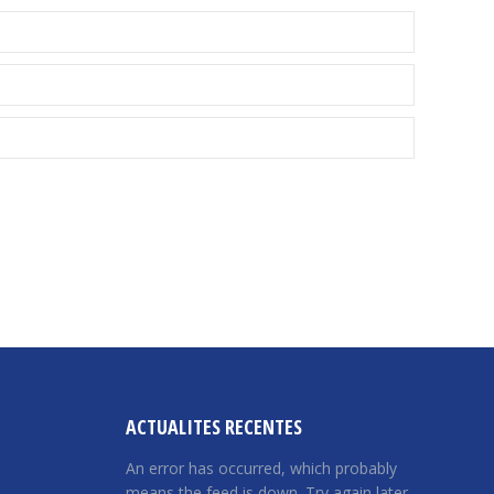
ACTUALITES RECENTES
An error has occurred, which probably
means the feed is down. Try again later.