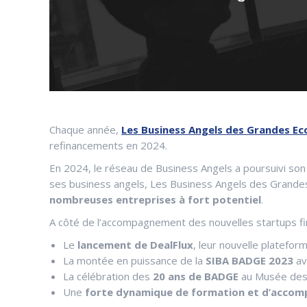
Chaque année,
Les Business Angels des Grandes Ec
refinancements en 2024.
En 2024, le réseau de Business Angels a poursuivi so
ses business angels, Les Business Angels des Grande
nombreuses entreprises à fort potentiel
.
A côté de l’accompagnement des nouvelles startups fin
Le
lancement de DealFlux
, leur nouvelle platefor
La montée en puissance de la
SIBA BADGE 2023
av
La célébration des
20 ans de BADGE
au Musée des 
Une
forte dynamique de formation et d’acc