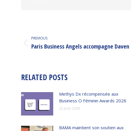
POST
PREVIOUS
NAVIGATION
Paris Business Angels accompagne Daven
Previous
post:
RELATED POSTS
Methys Dx récompensée aux
Business O Féminin Awards 2026
22 June 2026
BAMA maintient son soutien aux