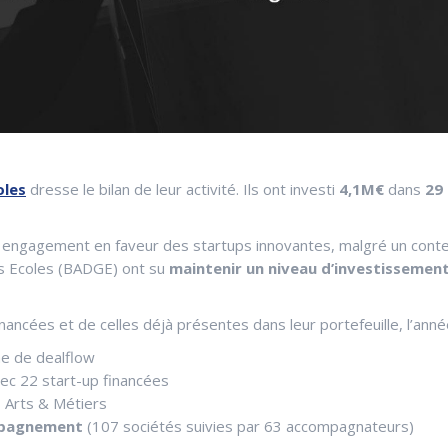
oles
dresse le bilan de leur activité. Ils ont investi
4,1M€
dans
29 
n engagement en faveur des startups innovantes, malgré un conte
s Ecoles (BADGE) ont su
maintenir un niveau d’investissement 
ancées et de celles déjà présentes dans leur portefeuille, l’anné
me de dealflow
ec 22 start-up financées
Arts & Métiers
ompagnement
(107 sociétés suivies par 63 accompagnateurs)