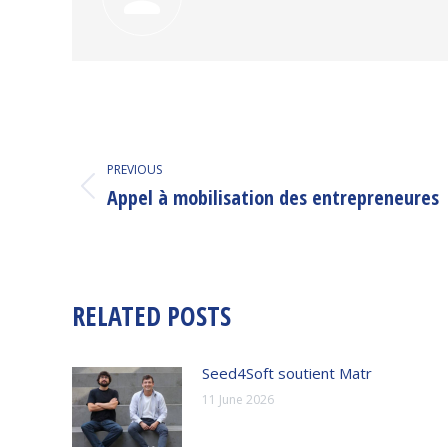
POST
NAVIGATION
PREVIOUS
Appel à mobilisation des entrepreneures
Previous
post:
RELATED POSTS
Seed4Soft soutient Matr
11 June 2026