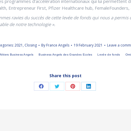
es programmes d’accélération internationaux qui lui permettent d
alth, Entrepreneur First, Pfizer Healthcare hub, FemaleFounders, 
es ravies du succès de cette levée de fonds qui nous a permis d
able de notre technologie ».
tegories:
2021
,
Closing
By
France Angels
19 February 2021
Leave a comm
Métiers Business Angels
Business Angels des Grandes Ecoles
Levée de fonds
Omi
Share this post
Share
Share
Share
Share
on
on
on
on
Facebook
Twitter
Pinterest
LinkedIn