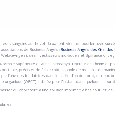
tests sanguins au chevet du patient. vient de boucler avec succès
s associations de Business Angels (
Business Angels des Grandes 
WeLikeAngels), des investisseurs individuels et Bpifrance ont ég
Normale Supérieure et Anna Shirinskaya, Docteur en Chimie et pos
s portable, précis et de faible coût, capable de mesurer de maniè
par l’une des fondatrices dans le cadre d’un doctorat, et deux bre
ue organique (OECT), utilisée pour l’instant dans quelques labora
ie (passer du laboratoire à une solution imprimée à bas coût) et l
ulaires.