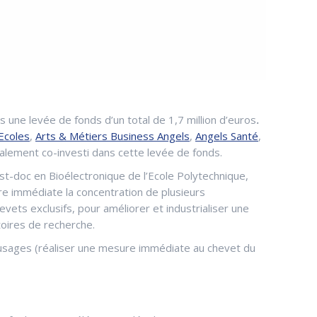
 une levée de fonds d’un total de 1,7 million d’euros
.
Ecoles
,
Arts & Métiers Business Angels
,
Angels Santé
,
alement co-investi dans cette levée de fonds.
t-doc en Bioélectronique de l’Ecole Polytechnique,
re immédiate la concentration de plusieurs
vets exclusifs, pour améliorer et industrialiser une
toires de recherche.
es usages (réaliser une mesure immédiate au chevet du