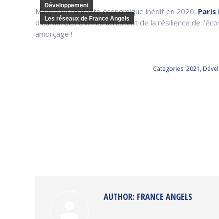
Développement
Malgré un contexte économique inédit en 2020,
Paris
Les réseaux de France Angels
d’euros. Ces chiffres attestent de la résilience de l’é
amorçage !
Categories:
2021
,
Déve
AUTHOR:
FRANCE ANGELS