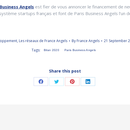
 Business Angels
est fier de vous annoncer le financement de neuf
cosystème startups français et font de Paris Business Angels l’un 
loppement
,
Les réseaux de France Angels
By
France Angels
21 September 
Tags:
Bilan 2020
Paris Business Angels
Share this post
Share
Share
Share
Share
on
on
on
on
Facebook
Twitter
Pinterest
LinkedIn