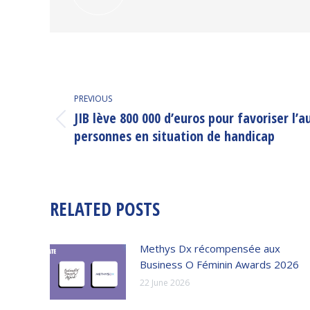
POST
PREVIOUS
NAVIGATION
JIB lève 800 000 d’euros pour favoriser l
Previous
personnes en situation de handicap
post:
RELATED POSTS
Methys Dx récompensée aux
Business O Féminin Awards 2026
22 June 2026