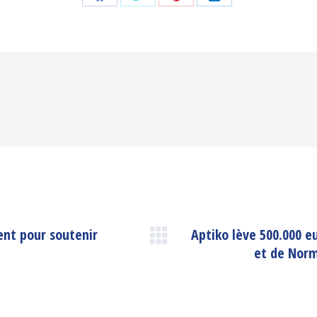
Share
Share
Share
Share
on
on
on
on
Facebook
Twitter
Pinterest
LinkedIn
ent pour soutenir
Aptiko lève 500.000 
Next
et de Norm
post: