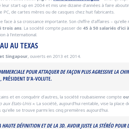
é leur start-up en 2004 et mis une dizaine d’années à faire aboutir
 de PC, de cartes mères ou de casques chez huit fabricants.
 face à sa croissance importante. Son chiffre d’affaires – qu’elle
i trois ans
. La société compte passer de
45 à 50 salariés d’ici à
 à l’international.
AU AU TEXAS
 et Singapour
, ouverts en 2013 et 2014.
MMERCIALE POUR ATTAQUER DE FAÇON PLUS AGRESSIVE LA CHIN
 PRÉSIDENT D’A-VOLUTE.
cains et en conquérir d’autres, la société roubaisienne compte
ou
 aux Etats-Unis »
. La société, aujourd’hui rentable, vise la plac
 qu’elle se trouve parmi les cinq premières aujourd’hui.
HAUTE DÉFINITION ET DE LA 3D. AVOIR JUSTE LA STÉRÉO POUR LE