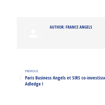
AUTHOR:
FRANCE ANGELS
POST
PREVIOUS
NAVIGATION
Paris Business Angels et SIRS co-investiss
Previous
Adledge !
post: