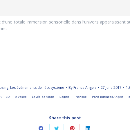
t d’une totale immersion sensorielle dans l’univers apparaissant s
ons.
osing
,
Les événements de l'écosystème
By
France Angels
27 June 2017
1,
s:
3D
A-volute
Levée de fonds
Logiciel
Nahimic
Paris Business Angels
Share this post