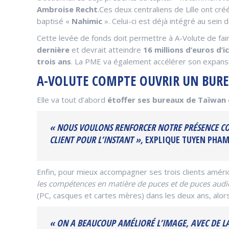
Ambroise Recht
.
Ces deux centraliens de Lille ont cré
baptisé «
Nahimic
». Celui-ci est déjà intégré au sein
Cette levée de fonds doit permettre à A-Volute de faire
dernière
et devrait atteindre
16 millions d’euros d’ic
trois ans
. La PME va également accélérer son expansion
A-VOLUTE COMPTE OUVRIR UN BURE
Elle va tout d’abord
étoffer ses bureaux de Taïwan
« NOUS VOULONS RENFORCER NOTRE PRÉSENCE CO
CLIENT POUR L’INSTANT »,
EXPLIQUE TUYEN PHAM,
Enfin, pour mieux accompagner ses trois clients améri
les compétences en matière de puces et de puces audio
(PC, casques et cartes mères) dans les deux ans, alors
« ON A BEAUCOUP AMÉLIORÉ L’IMAGE, AVEC DE LA 