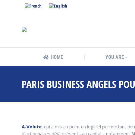
HOME
YOU ARE
HOME
YOU ARE
PARIS BUSINESS ANGELS POU
A-Volute
, qui a mis au point un logiciel permettant d
d’actionnaires déjà présents au capital – notamment
N