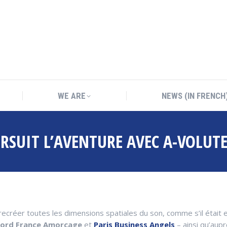
WE ARE
NEWS (IN FRENCH
WE ARE
NEWS (IN FRENCH
RSUIT L’AVENTURE AVEC A-VOLUT
e recréer toutes les dimensions spatiales du son, comme s’il était
ord France Amorçage
et
Paris Business Angels
– ainsi qu’aup