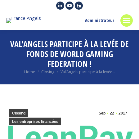
Linkedin
YouTube
Euroquity
page
page
page
Administrateur
opens
opens
opens
in
in
in
new
new
new
VAL’ANGELS PARTICIPE À LA LEVÉE DE
window
window
window
FONDS DE WORLD GAMING
FEDERATION !
You are here:
Home
Closing
Val’Angels participe à la levée…
Closing
Sep
22
2017
Les entreprises financées