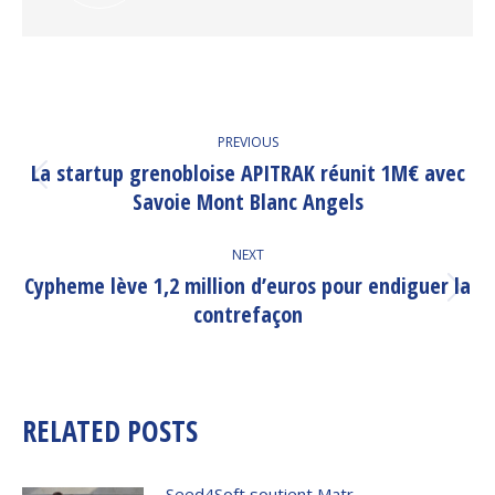
POST
PREVIOUS
NAVIGATION
La startup grenobloise APITRAK réunit 1M€ avec
Previous
Savoie Mont Blanc Angels
post:
NEXT
Cypheme lève 1,2 million d’euros pour endiguer la
Next
contrefaçon
post:
RELATED POSTS
Seed4Soft soutient Matr