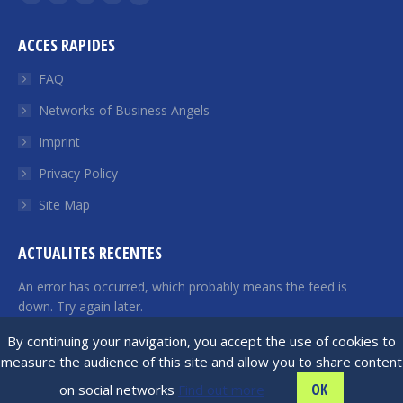
Facebook
Twitter
YouTube
Linkedin
Euroquity
page
page
page
page
page
ACCES RAPIDES
opens
opens
opens
opens
opens
in
in
in
in
in
FAQ
new
new
new
new
new
Networks of Business Angels
window
window
window
window
window
Imprint
Privacy Policy
Site Map
ACTUALITES RECENTES
An error has occurred, which probably means the feed is
down. Try again later.
By continuing your navigation, you accept the use of cookies to
measure the audience of this site and allow you to share content
France Angels | 2026 © All rights reserved
OK
on social networks
Find out more