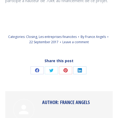
participé à hauteur de 70k€ au financement de ce projet.
Categories:
Closing
,
Les entreprises financées
By
France Angels
22 September 2017
Leave a comment
Share this post
Share
Share
Share
Share
on
on
on
on
Facebook
Twitter
Pinterest
LinkedIn
AUTHOR:
FRANCE ANGELS