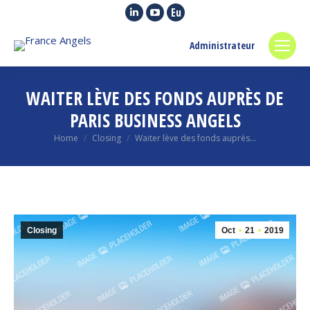
Linkedin
YouTube
Euroquity
page
page
page
Administrateur
opens
opens
opens
in
in
in
new
new
new
WAITER LÈVE DES FONDS AUPRÈS DE
window
window
window
PARIS BUSINESS ANGELS
You are here:
Home
Closing
Waiter lève des fonds auprès…
Closing
Oct
21
2019