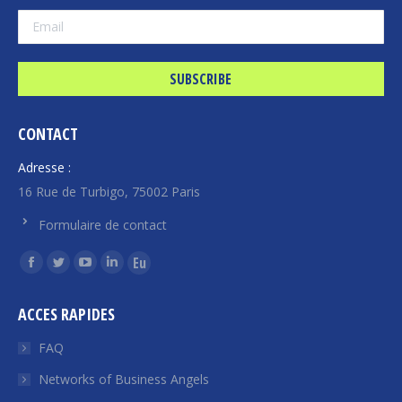
CONTACT
Adresse :
16 Rue de Turbigo, 75002 Paris
Formulaire de contact
Find us on:
Facebook
Twitter
YouTube
Linkedin
Euroquity
page
page
page
page
page
ACCES RAPIDES
opens
opens
opens
opens
opens
in
in
in
in
in
FAQ
new
new
new
new
new
Networks of Business Angels
window
window
window
window
window