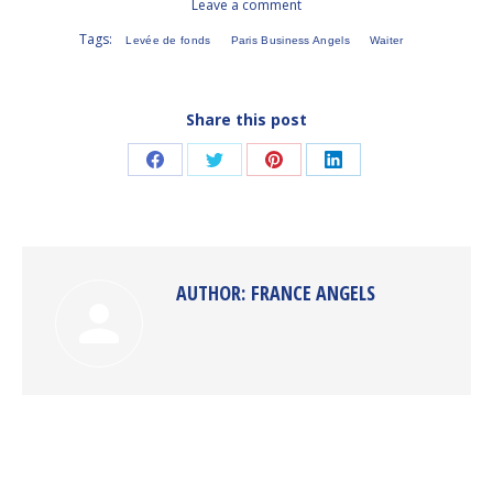
Leave a comment
Tags:
Levée de fonds
Paris Business Angels
Waiter
Share this post
Share
Share
Share
Share
on
on
on
on
Facebook
Twitter
Pinterest
LinkedIn
AUTHOR:
FRANCE ANGELS
POST