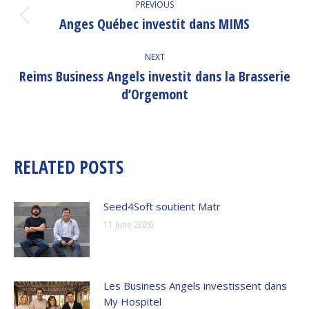
PREVIOUS
NAVIGATION
Anges Québec investit dans MIMS
Previous
post:
NEXT
Reims Business Angels investit dans la Brasserie
Next
d’Orgemont
post:
RELATED POSTS
Seed4Soft soutient Matr
11 June 2026
Les Business Angels investissent dans
My Hospitel