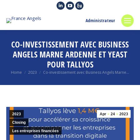
Linkedin
YouTube
Euroquity
page
page
page
Administrateur
opens
opens
opens
in
in
in
new
new
new
CO-INVESTISSEMENT AVEC BUSINESS
window
window
window
ANGELS MARNE ARDENNE ET YEAST
POUR TALLYOS
You are here:
Home
2023
Co-investissement avec Business Angels Marne…
2023
Apr
24
2023
Closing
Les entreprises financées