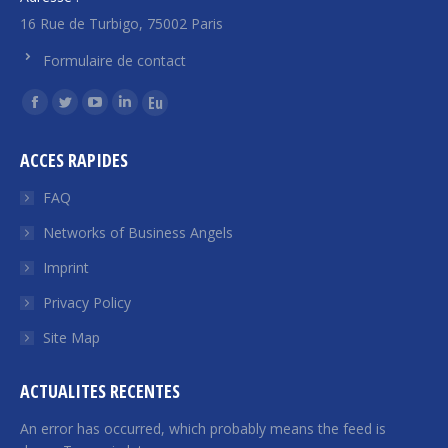
16 Rue de Turbigo, 75002 Paris
Formulaire de contact
Find us on:
Facebook
Twitter
YouTube
Linkedin
Euroquity
page
page
page
page
page
ACCES RAPIDES
opens
opens
opens
opens
opens
in
in
in
in
in
FAQ
new
new
new
new
new
Networks of Business Angels
window
window
window
window
window
Imprint
Privacy Policy
Site Map
ACTUALITES RECENTES
An error has occurred, which probably means the feed is