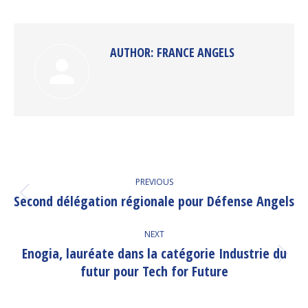
Facebook
Twitter
Pinterest
LinkedIn
AUTHOR:
FRANCE ANGELS
POST
PREVIOUS
NAVIGATION
Second délégation régionale pour Défense Angels
Previous
post:
NEXT
Enogia, lauréate dans la catégorie Industrie du
Next
futur pour Tech for Future
post: