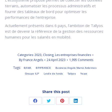
terrains, automatiser les processus administratifs et
fournir des tableaux de bord pour optimiser les
performances de l’entreprise.
Actuellement présents dans 6 pays, l’ambition de Tallyos
est de devenir la référence de la gestion des ressources
humaines pour les salariés en mobilité.
Categories:
2023
,
Closing
,
Les entreprises financées
By
France Angels
24 April 2023
1,995 Comments
Tags:
BAMA
BPIFRANCE
Business Angels Marne Ardennes
Groupe ILP
Levée de fonds
Tallyos
Yeast
Share this post
Share
Share
Share
Share
on
on
on
on