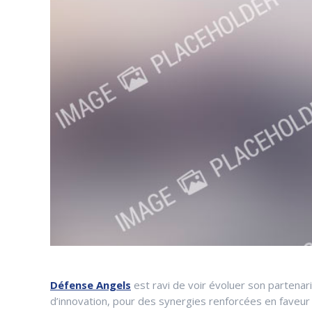
Défense Angels
est ravi de voir évoluer son partenar
d’innovation, pour des synergies renforcées en faveur