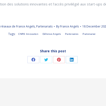
tion des solutions innovantes et l’accès privilégié aux start-up
 réseaux de France Angels
,
Partenariats
By
France Angels
18 December 20
Tags:
CNRS Innovation
Défense Angels
Partenaires
Partenariat
Share this post
Share
Share
Share
Share
on
on
on
on
Facebook
Twitter
Pinterest
LinkedIn