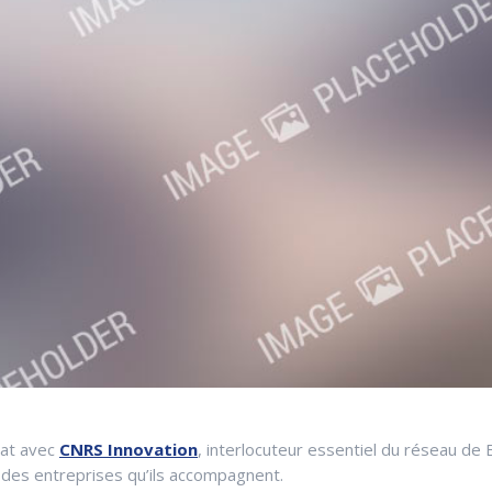
iat avec
CNRS Innovation
, interlocuteur essentiel du réseau de
 des entreprises qu’ils accompagnent.