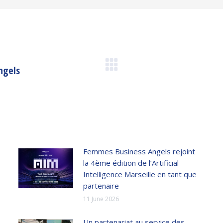
ngels
Next
post:
Femmes Business Angels rejoint
la 4ème édition de l’Artificial
Intelligence Marseille en tant que
partenaire
11 June 2026
Un partenariat au service des