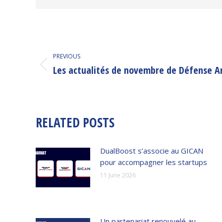
POST
PREVIOUS
NAVIGATION
Les actualités de novembre de Défense A
Previous
post:
RELATED POSTS
DualBoost s’associe au GICAN
pour accompagner les startups
11 June 2026
Un partenariat renouvelé au