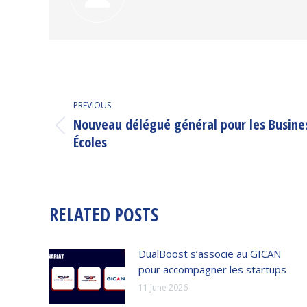
POST
PREVIOUS
NAVIGATION
Nouveau délégué général pour les Busine
Previous
Écoles
post:
RELATED POSTS
DualBoost s’associe au GICAN
pour accompagner les startups
11 June 2026