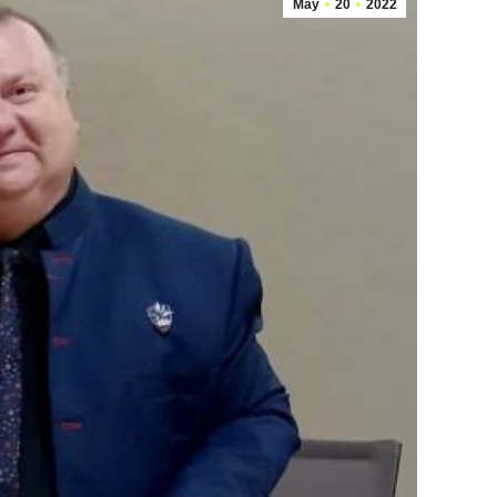
May
20
2022