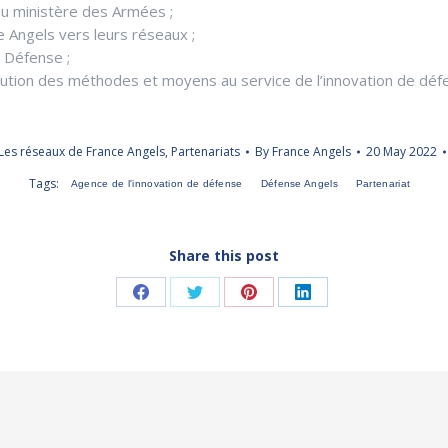
du ministère des Armées ;
se Angels vers leurs réseaux ;
e Défense ;
volution des méthodes et moyens au service de l’innovation de d
Les réseaux de France Angels
,
Partenariats
By
France Angels
20 May 2022
Tags:
Agence de l'innovation de défense
Défense Angels
Partenariat
Share this post
Share
Share
Share
Share
on
on
on
on
Facebook
Twitter
Pinterest
LinkedIn