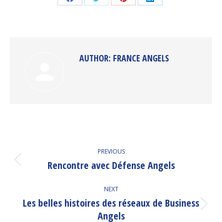
Share
Share
Share
Share
on
on
on
on
Facebook
Twitter
Pinterest
LinkedIn
AUTHOR:
FRANCE ANGELS
POST
PREVIOUS
NAVIGATION
Rencontre avec Défense Angels
Previous
post:
NEXT
Les belles histoires des réseaux de Business
Next
Angels
post: