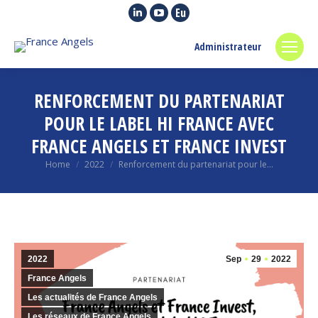
Linkedin
YouTube
Euroquity
page
page
page
Administrateur
opens
opens
opens
in
in
in
new
new
new
RENFORCEMENT DU PARTENARIAT
window
window
window
POUR LE LABEL HI FRANCE AVEC
FRANCE ANGELS ET FRANCE INVEST
You are here:
Home
2022
Renforcement du partenariat pour le…
2022
Sep
29
2022
France Angels
Les actualités de France Angels
Les réseaux de France Angels