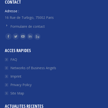
CONTACT
Adresse :
16 Rue de Turbigo, 75002 Paris
Formulaire de contact
Find us on:
Facebook
Twitter
YouTube
Linkedin
Euroquity
page
page
page
page
page
ACCES RAPIDES
opens
opens
opens
opens
opens
in
in
in
in
in
FAQ
new
new
new
new
new
Networks of Business Angels
window
window
window
window
window
Imprint
Privacy Policy
Site Map
ACTUALITES RECENTES