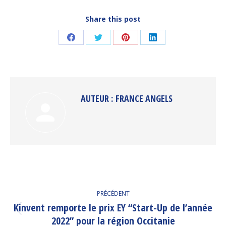
Share this post
Partager
Partager
Partager
Partager
sur
sur
sur
sur
Facebook
Twitter
Pinterest
LinkedIn
AUTEUR :
FRANCE ANGELS
NAVIGATION
PRÉCÉDENT
ARTICLE
Kinvent remporte le prix EY “Start-Up de l’année
Article
2022” pour la région Occitanie
précédent