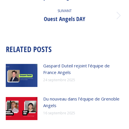
:
SUIVANT
Ouest Angels DAY
Article
suivant
:
RELATED POSTS
Gaspard Duteil rejoint l’équipe de
France Angels
24 septembre 2025
Du nouveau dans l’équipe de Grenoble
Angels
16 septembre 2025