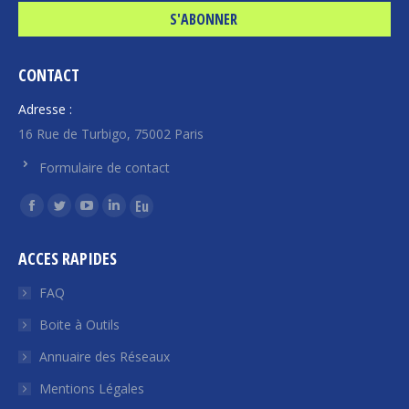
CONTACT
Adresse :
16 Rue de Turbigo, 75002 Paris
Formulaire de contact
Trouvez nous sur :
La
La
La
La
La
page
page
page
page
page
ACCES RAPIDES
Facebook
Twitter
YouTube
LinkedIn
Euroquity
s'ouvre
s'ouvre
s'ouvre
s'ouvre
s'ouvre
FAQ
dans
dans
dans
dans
dans
Boite à Outils
une
une
une
une
une
Annuaire des Réseaux
nouvelle
nouvelle
nouvelle
nouvelle
nouvelle
fenêtre
fenêtre
fenêtre
fenêtre
fenêtre
Mentions Légales