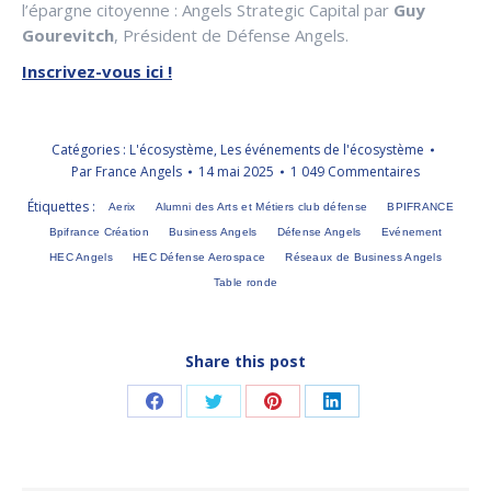
l’épargne citoyenne : Angels Strategic Capital par
Guy
Gourevitch
, Président de Défense Angels.
Inscrivez-vous ici !
Catégories :
L'écosystème
,
Les événements de l'écosystème
Par
France Angels
14 mai 2025
1 049 Commentaires
Étiquettes :
Aerix
Alumni des Arts et Métiers club défense
BPIFRANCE
Bpifrance Création
Business Angels
Défense Angels
Evénement
HEC Angels
HEC Défense Aerospace
Réseaux de Business Angels
Table ronde
Share this post
Partager
Partager
Partager
Partager
sur
sur
sur
sur
Facebook
Twitter
Pinterest
LinkedIn