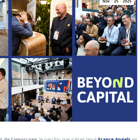
Nov
25
2025
t de l’amorçage
, le pari fou que s’était lancé
France Angels
en