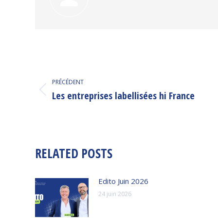
NAVIGATION
ARTICLE
PRÉCÉDENT
Les entreprises labellisées hi France
Article
précédent
:
RELATED POSTS
Edito Juin 2026
24 juin 2026