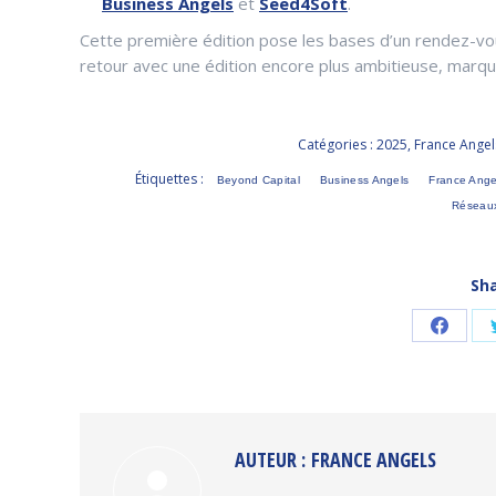
Business Angels
et
Seed4Soft
.
Cette première édition pose les bases d’un rendez-vou
retour avec une édition encore plus ambitieuse, marq
Catégories :
2025
,
France Angel
Étiquettes :
Beyond Capital
Business Angels
France Ange
Réseaux
Sha
Partag
sur
Faceb
AUTEUR :
FRANCE ANGELS