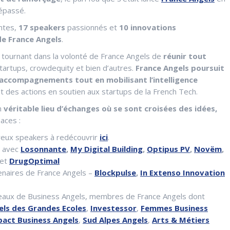
dépassé.
ntes,
17 speakers
passionnés et
10 innovations
e France Angels
.
 tournant dans la volonté de France Angels de
réunir tout
startups, crowdequity et bien d’autres.
France Angels poursuit
es accompagnements tout en mobilisant l’intelligence
 et des actions en soutien aux startups de la French Tech.
n
véritable lieu d’échanges où se sont croisées des idées,
aces :
reux speakers à redécouvrir
ici
.
 avec
Losonnante
,
My Digital Building
,
Optipus PV
,
Novëm
,
et
DrugOptimal
tenaires de France Angels –
Blockpulse
,
In Extenso Innovation
eaux de Business Angels, membres de France Angels dont
els des Grandes Ecoles
,
Investessor
,
Femmes Business
pact Business Angels
,
Sud Alpes Angels
,
Arts & Métiers