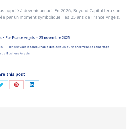
s appelé à devenir annuel. En 2026, Beyond Capital fera son
uée par un moment symbolique : les 25 ans de France Angels.
s
Par
France Angels
25 novembre 2025
ls
Rendez-vous incontournable des acteurs du financement de l'amorçage
 de Business Angels
re this post
er
Partager
Partager
Partager
sur
sur
sur
ook
Twitter
Pinterest
LinkedIn