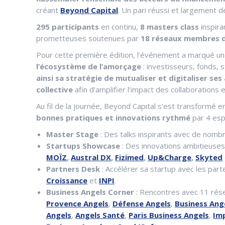
créant
Beyond Capital
. Un pari réussi et largement 
295 participants
en continu,
8 masters class
inspira
prometteuses soutenues par
18 réseaux membres d
Pour cette première édition, l’événement a marqué un
l’écosystème de l’amorçage
: investisseurs, fonds, 
ainsi sa stratégie de mutualiser et digitaliser s
collective
afin d’amplifier l’impact des collaborations
Au fil de la journée, Beyond Capital s’est transformé e
bonnes pratiques et innovations rythmé
par 4 esp
Master Stage
: Des talks inspirants avec de nomb
Startups Showcase
: Des innovations ambitieuses
MOÏZ
,
Austral DX
,
Fizimed
,
Up&Charge
,
Skyted
Partners Desk
: Accélérer sa startup avec les par
Croissance
et
INPI
.
Business Angels Corner
: Rencontres avec 11 rés
Provence Angels
,
Défense Angels
,
Business Ang
Angels
,
Angels Santé
,
Paris Business Angels
,
Im