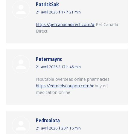
PatrickSak
dit
21 avril 2026 à 17 h 21 min
:
https://petcanadadirect.com/#
Pet Canada
Direct
Petermaync
dit
21 avril 2026 à 17 h 46 min
:
reputable overseas online pharmacies
https://edmedscoupon.com/#
buy ed
medication online
Pedroalota
dit
21 avril 2026 à 20 h 16 min