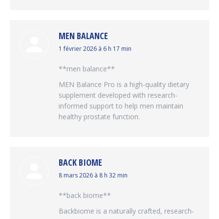
MEN BALANCE
dit
1 février 2026 à 6 h 17 min
:
**men balance**
MEN Balance Pro is a high-quality dietary
supplement developed with research-
informed support to help men maintain
healthy prostate function.
BACK BIOME
dit
8 mars 2026 à 8 h 32 min
:
**back biome**
Backbiome is a naturally crafted, research-