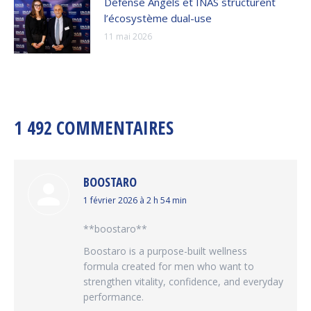
Défense Angels et INAS structurent
l’écosystème dual-use
11 mai 2026
1 492 COMMENTAIRES
BOOSTARO
dit
1 février 2026 à 2 h 54 min
:
**boostaro**
Boostaro is a purpose-built wellness
formula created for men who want to
strengthen vitality, confidence, and everyday
performance.