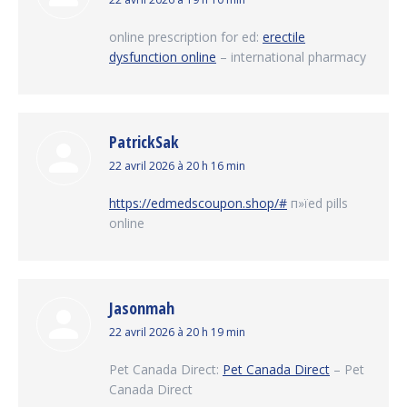
dit
:
online prescription for ed:
erectile
dysfunction online
– international pharmacy
PatrickSak
dit
22 avril 2026 à 20 h 16 min
:
https://edmedscoupon.shop/#
п»їed pills
online
Jasonmah
dit
22 avril 2026 à 20 h 19 min
:
Pet Canada Direct:
Pet Canada Direct
– Pet
Canada Direct