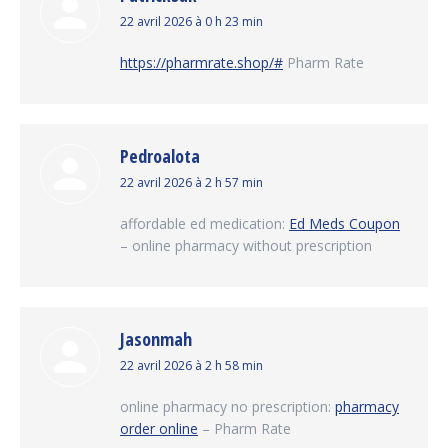
dit
22 avril 2026 à 0 h 23 min
:
https://pharmrate.shop/#
Pharm Rate
Pedroalota
dit
22 avril 2026 à 2 h 57 min
:
affordable ed medication:
Ed Meds Coupon
– online pharmacy without prescription
Jasonmah
dit
22 avril 2026 à 2 h 58 min
:
online pharmacy no prescription:
pharmacy
order online
– Pharm Rate