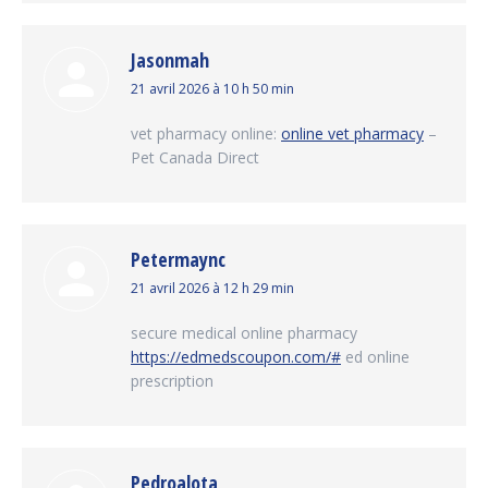
Jasonmah
dit
21 avril 2026 à 10 h 50 min
:
vet pharmacy online:
online vet pharmacy
–
Pet Canada Direct
Petermaync
dit
21 avril 2026 à 12 h 29 min
:
secure medical online pharmacy
https://edmedscoupon.com/#
ed online
prescription
Pedroalota