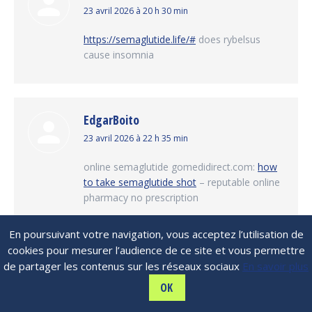
dit
23 avril 2026 à 20 h 30 min
:
https://semaglutide.life/#
does rybelsus
cause insomnia
EdgarBoito
dit
23 avril 2026 à 22 h 35 min
:
online semaglutide gomedidirect.com:
how
to take semaglutide shot
– reputable online
pharmacy no prescription
En poursuivant votre navigation, vous acceptez l’utilisation de
cookies pour mesurer l’audience de ce site et vous permettre
DavidbiC
de partager les contenus sur les réseaux sociaux
En savoir plus
dit
23 avril 2026 à 22 h 48 min
OK
:
can you take phentermine and semaglutide