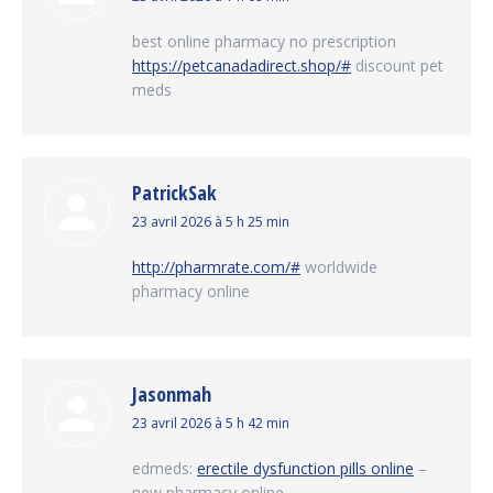
:
best online pharmacy no prescription
https://petcanadadirect.shop/#
discount pet
meds
PatrickSak
dit
23 avril 2026 à 5 h 25 min
:
http://pharmrate.com/#
worldwide
pharmacy online
Jasonmah
dit
23 avril 2026 à 5 h 42 min
:
edmeds:
erectile dysfunction pills online
–
new pharmacy online