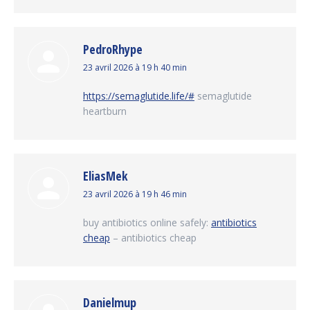
PedroRhype
dit
23 avril 2026 à 19 h 40 min
:
https://semaglutide.life/#
semaglutide
heartburn
EliasMek
dit
23 avril 2026 à 19 h 46 min
:
buy antibiotics online safely:
antibiotics
cheap
– antibiotics cheap
Danielmup