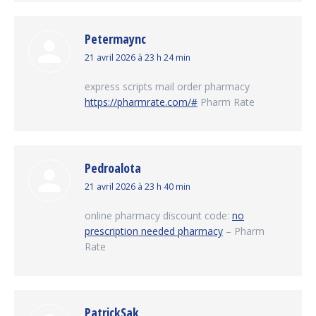
Petermaync
dit
21 avril 2026 à 23 h 24 min
:
express scripts mail order pharmacy
https://pharmrate.com/#
Pharm Rate
Pedroalota
dit
21 avril 2026 à 23 h 40 min
:
online pharmacy discount code:
no
prescription needed pharmacy
– Pharm
Rate
PatrickSak