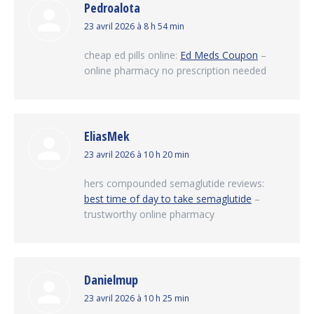
Pedroalota
dit
23 avril 2026 à 8 h 54 min
:
cheap ed pills online:
Ed Meds Coupon
–
online pharmacy no prescription needed
EliasMek
dit
23 avril 2026 à 10 h 20 min
:
hers compounded semaglutide reviews:
best time of day to take semaglutide
–
trustworthy online pharmacy
Danielmup
dit
23 avril 2026 à 10 h 25 min