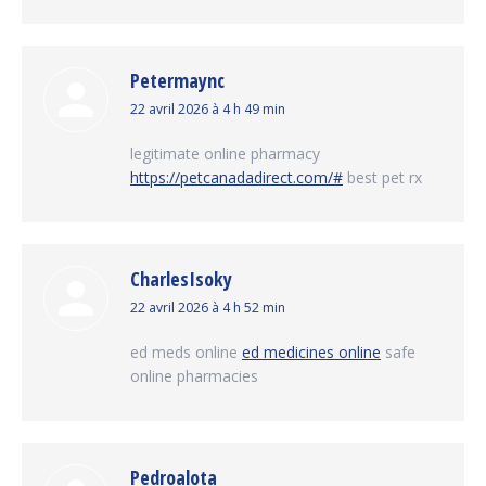
Petermaync
dit
22 avril 2026 à 4 h 49 min
:
legitimate online pharmacy
https://petcanadadirect.com/#
best pet rx
CharlesIsoky
dit
22 avril 2026 à 4 h 52 min
:
ed meds online
ed medicines online
safe
online pharmacies
Pedroalota