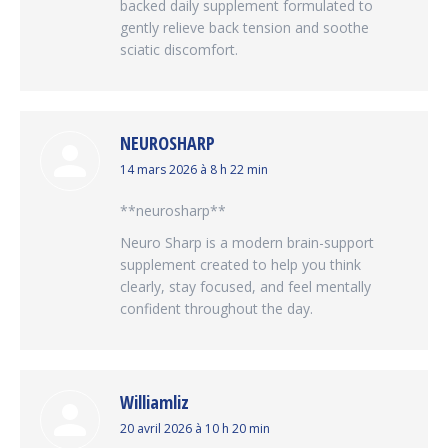
backed daily supplement formulated to
gently relieve back tension and soothe
sciatic discomfort.
NEUROSHARP
dit
14 mars 2026 à 8 h 22 min
:
**neurosharp**
Neuro Sharp is a modern brain-support
supplement created to help you think
clearly, stay focused, and feel mentally
confident throughout the day.
Williamliz
dit
20 avril 2026 à 10 h 20 min