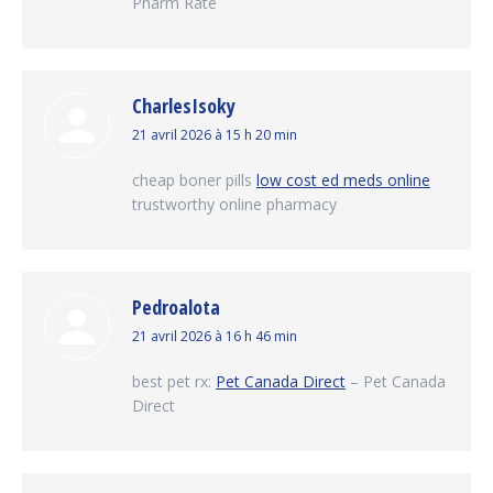
Pharm Rate
CharlesIsoky
dit
21 avril 2026 à 15 h 20 min
:
cheap boner pills
low cost ed meds online
trustworthy online pharmacy
Pedroalota
dit
21 avril 2026 à 16 h 46 min
:
best pet rx:
Pet Canada Direct
– Pet Canada
Direct