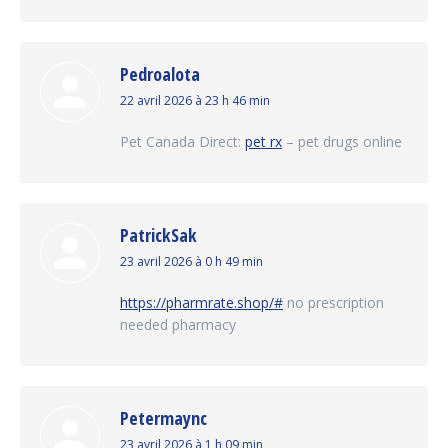
Pedroalota
dit
22 avril 2026 à 23 h 46 min
:
Pet Canada Direct:
pet rx
– pet drugs online
PatrickSak
dit
23 avril 2026 à 0 h 49 min
:
https://pharmrate.shop/#
no prescription
needed pharmacy
Petermaync
dit
23 avril 2026 à 1 h 09 min