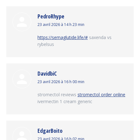
PedroRhype
dit
23 avril 2026 à 14 h 23 min
:
https://semaglutide.life/#
saxenda vs
rybelsus
DavidbiC
dit
23 avril 2026 à 16 h 00 min
:
stromectol reviews
stromectol order online
ivermectin 1 cream generic
EdgarBoito
dit
23 avril 2026 à 16 h 02 min