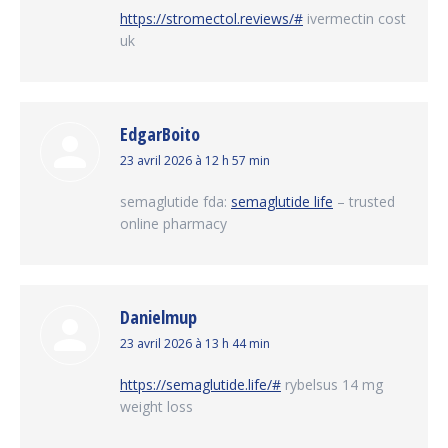
:
https://stromectol.reviews/#
ivermectin cost
uk
EdgarBoito
dit
23 avril 2026 à 12 h 57 min
:
semaglutide fda:
semaglutide life
– trusted
online pharmacy
Danielmup
dit
23 avril 2026 à 13 h 44 min
:
https://semaglutide.life/#
rybelsus 14 mg
weight loss