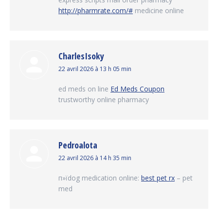
http://pharmrate.com/#
medicine online
CharlesIsoky
dit
22 avril 2026 à 13 h 05 min
:
ed meds on line
Ed Meds Coupon
trustworthy online pharmacy
Pedroalota
dit
22 avril 2026 à 14 h 35 min
:
п»їdog medication online:
best pet rx
– pet
med