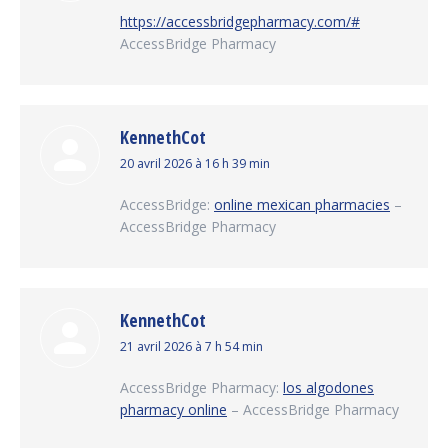
:
https://accessbridgepharmacy.com/#
AccessBridge Pharmacy
KennethCot
dit
20 avril 2026 à 16 h 39 min
:
AccessBridge:
online mexican pharmacies
–
AccessBridge Pharmacy
KennethCot
dit
21 avril 2026 à 7 h 54 min
:
AccessBridge Pharmacy:
los algodones
pharmacy online
– AccessBridge Pharmacy