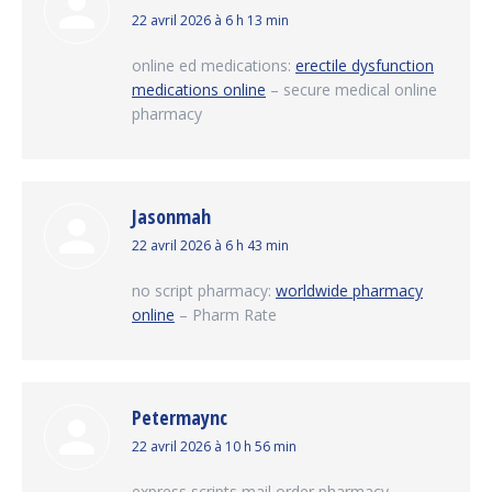
dit
22 avril 2026 à 6 h 13 min
:
online ed medications:
erectile dysfunction
medications online
– secure medical online
pharmacy
Jasonmah
dit
22 avril 2026 à 6 h 43 min
:
no script pharmacy:
worldwide pharmacy
online
– Pharm Rate
Petermaync
dit
22 avril 2026 à 10 h 56 min
:
express scripts mail order pharmacy