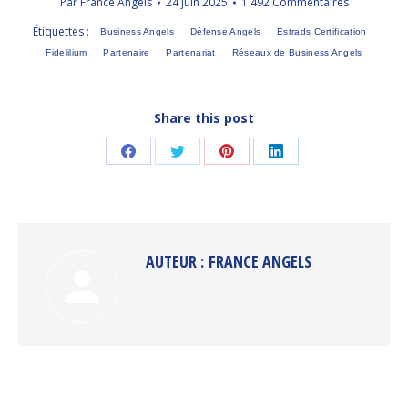
Par
France Angels
24 juin 2025
1 492 Commentaires
Étiquettes :
Business Angels
Défense Angels
Estrads Certification
Fidelilium
Partenaire
Partenariat
Réseaux de Business Angels
Share this post
Partager
Partager
Partager
Partager
sur
sur
sur
sur
Facebook
Twitter
Pinterest
LinkedIn
AUTEUR :
FRANCE ANGELS