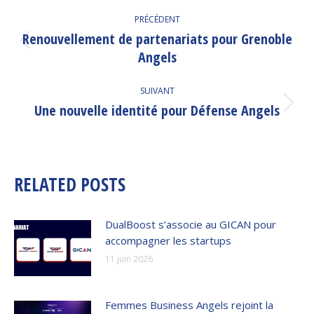
NAVIGATION
PRÉCÉDENT
ARTICLE
Renouvellement de partenariats pour Grenoble
Article
Angels
précédent
:
SUIVANT
Une nouvelle identité pour Défense Angels
Article
suivant
:
RELATED POSTS
DualBoost s’associe au GICAN pour
accompagner les startups
11 juin 2026
Femmes Business Angels rejoint la