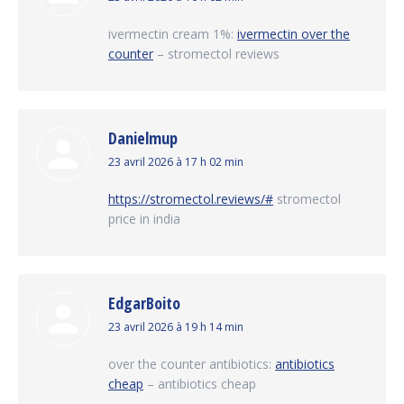
:
ivermectin cream 1%:
ivermectin over the
counter
– stromectol reviews
Danielmup
dit
23 avril 2026 à 17 h 02 min
:
https://stromectol.reviews/#
stromectol
price in india
EdgarBoito
dit
23 avril 2026 à 19 h 14 min
:
over the counter antibiotics:
antibiotics
cheap
– antibiotics cheap