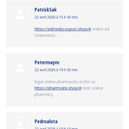
PatrickSak
dit
22 avril 2026 à 15 h 43 min
:
https://edmedscoupon.shop/#
online ed
treatments
Petermaync
dit
22 avril 2026 à 18 h 03 min
:
legal online pharmacies in the us
https://pharmrate.shop/#
best online
pharmacy
Pedroalota
22 avril 2026 à 19 h 10 min