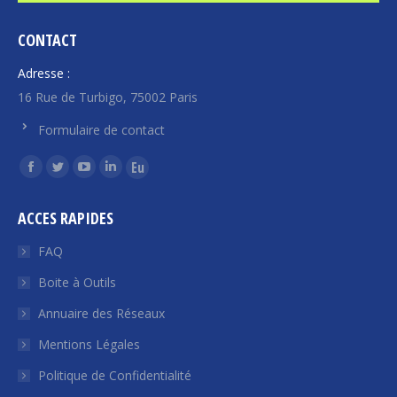
CONTACT
Adresse :
16 Rue de Turbigo, 75002 Paris
Formulaire de contact
Trouvez nous sur :
La
La
La
La
La
page
page
page
page
page
ACCES RAPIDES
Facebook
Twitter
YouTube
LinkedIn
Euroquity
s'ouvre
s'ouvre
s'ouvre
s'ouvre
s'ouvre
FAQ
dans
dans
dans
dans
dans
Boite à Outils
une
une
une
une
une
Annuaire des Réseaux
nouvelle
nouvelle
nouvelle
nouvelle
nouvelle
fenêtre
fenêtre
fenêtre
fenêtre
fenêtre
Mentions Légales
Politique de Confidentialité