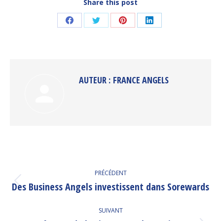
Share this post
Partager
Partager
Partager
Partager
sur
sur
sur
sur
Facebook
Twitter
Pinterest
LinkedIn
AUTEUR :
FRANCE ANGELS
NAVIGATION
PRÉCÉDENT
ARTICLE
Des Business Angels investissent dans Sorewards
Article
précédent
:
SUIVANT