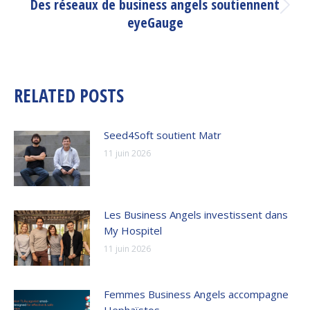
Des réseaux de business angels soutiennent
Article
eyeGauge
suivant
:
RELATED POSTS
Seed4Soft soutient Matr
11 juin 2026
Les Business Angels investissent dans
My Hospitel
11 juin 2026
Femmes Business Angels accompagne
Hephaïstos