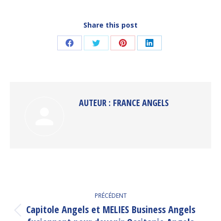
Share this post
Partager
Partager
Partager
Partager
sur
sur
sur
sur
Facebook
Twitter
Pinterest
LinkedIn
AUTEUR :
FRANCE ANGELS
NAVIGATION
PRÉCÉDENT
ARTICLE
Capitole Angels et MELIES Business Angels
Article