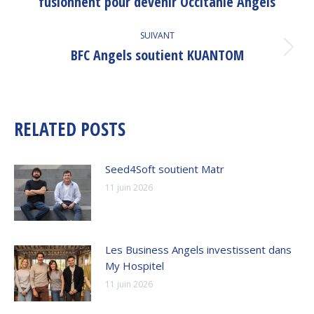
fusionnent pour devenir Occitanie Angels
précédent
:
SUIVANT
BFC Angels soutient KUANTOM
Article
suivant
:
RELATED POSTS
Seed4Soft soutient Matr
11 juin 2026
Les Business Angels investissent dans
My Hospitel
11 juin 2026