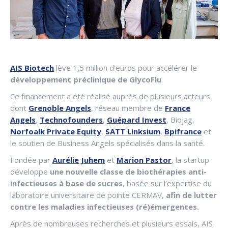
AIS Biotech
lève 1,5 million d’euros pour accélérer le
développement préclinique de GlycoFlu
.
Ce financement a été réalisé auprès de plusieurs acteurs
dont
Grenoble Angels
, réseau membre de
France
Angels
,
Technofounders
,
Guépard Invest
, Biojag,
Norfoalk Private Equity
,
SATT Linksium
,
Bpifrance
et
le soutien de Business Angels spécialisés dans la santé.
Fondée par
Aurélie Juhem
et
Marion Pastor
, la startup
développe
une nouvelle classe de biothérapies anti-
infectieuses à base de sucres
, basée sur l’expertise du
laboratoire universitaire de pointe CERMAV,
afin de lutter
contre les maladies infectieuses (ré)émergentes.
Après de nombreuses recherches et plusieurs essais, AIS