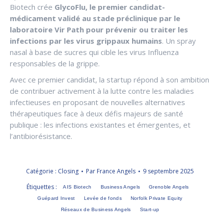
Biotech crée
GlycoFlu, le premier candidat-
médicament validé au stade préclinique par le
laboratoire Vir Path pour prévenir ou traiter les
infections par les virus grippaux humains
. Un spray
nasal à base de sucres qui cible les virus Influenza
responsables de la grippe.
Avec ce premier candidat, la startup répond à son ambition
de contribuer activement à la lutte contre les maladies
infectieuses en proposant de nouvelles alternatives
thérapeutiques face à deux défis majeurs de santé
publique : les infections existantes et émergentes, et
l’antibiorésistance.
Catégorie :
Closing
Par
France Angels
9 septembre 2025
Étiquettes :
AIS Biotech
Business Angels
Grenoble Angels
Guépard Invest
Levée de fonds
Norfolk Private Equity
Réseaux de Business Angels
Start-up