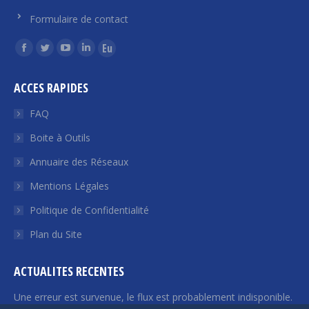
Formulaire de contact
Trouvez nous sur :
La
La
La
La
La
page
page
page
page
page
ACCES RAPIDES
Facebook
Twitter
YouTube
LinkedIn
Euroquity
s'ouvre
s'ouvre
s'ouvre
s'ouvre
s'ouvre
FAQ
dans
dans
dans
dans
dans
Boite à Outils
une
une
une
une
une
Annuaire des Réseaux
nouvelle
nouvelle
nouvelle
nouvelle
nouvelle
fenêtre
fenêtre
fenêtre
fenêtre
fenêtre
Mentions Légales
Politique de Confidentialité
Plan du Site
ACTUALITES RECENTES
Une erreur est survenue, le flux est probablement indisponible.