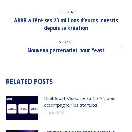
NAVIGATION
PRÉCÉDENT
ARTICLE
ABAB a fêté ses 20 millions d’euros investis
Article
depuis sa création
précédent
:
SUIVANT
Nouveau partenariat pour Yeast
Article
suivant
:
RELATED POSTS
DualBoost s’associe au GICAN pour
accompagner les startups
11 juin 2026
Femmes Business Angels rejoint la