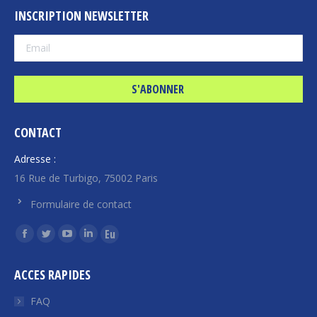
INSCRIPTION NEWSLETTER
CONTACT
Adresse :
16 Rue de Turbigo, 75002 Paris
Formulaire de contact
Trouvez nous sur :
La
La
La
La
La
page
page
page
page
page
ACCES RAPIDES
Facebook
Twitter
YouTube
LinkedIn
Euroquity
s'ouvre
s'ouvre
s'ouvre
s'ouvre
s'ouvre
FAQ
dans
dans
dans
dans
dans