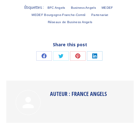
Étiquettes :
BFC Angels
Business Angels
MEDEF
MEDEF Bourgogne-Franche-Comté
Partenariat
Réseaux de Business Angels
Share this post
Partager
Partager
Partager
Partager
sur
sur
sur
sur
Facebook
Twitter
Pinterest
LinkedIn
AUTEUR :
FRANCE ANGELS