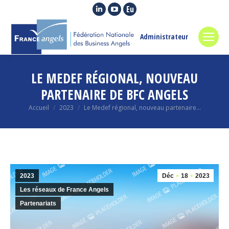
La
La
La
page
page
page
LinkedIn
YouTube
Euroquity
Administrateur
s'ouvre
s'ouvre
s'ouvre
dans
dans
dans
LE MEDEF RÉGIONAL, NOUVEAU
une
une
une
nouvelle
nouvelle
nouvelle
PARTENAIRE DE BFC ANGELS
fenêtre
fenêtre
fenêtre
Vous êtes ici :
Accueil
2023
Le Medef régional, nouveau partenaire…
2023
Déc
18
2023
Les réseaux de France Angels
Partenariats