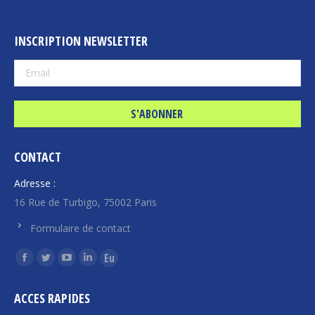
INSCRIPTION NEWSLETTER
CONTACT
Adresse :
16 Rue de Turbigo, 75002 Paris
Formulaire de contact
Trouvez nous sur :
La
La
La
La
La
page
page
page
page
page
ACCES RAPIDES
Facebook
Twitter
YouTube
LinkedIn
Euroquity