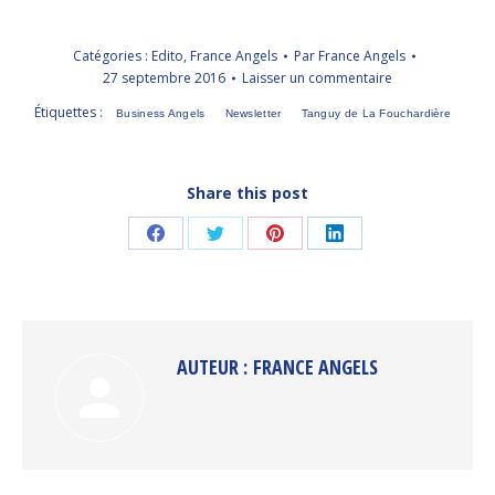
Catégories :
Edito
,
France Angels
Par
France Angels
27 septembre 2016
Laisser un commentaire
Étiquettes :
Business Angels
Newsletter
Tanguy de La Fouchardière
Share this post
Partager
Partager
Partager
Partager
sur
sur
sur
sur
Facebook
Twitter
Pinterest
LinkedIn
AUTEUR :
FRANCE ANGELS