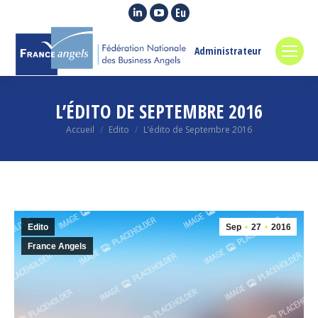
La
La
La
page
page
page
LinkedIn
YouTube
Euroquity
Administrateur
s'ouvre
s'ouvre
s'ouvre
dans
dans
dans
une
une
une
L’ÉDITO DE SEPTEMBRE 2016
nouvelle
nouvelle
nouvelle
Vous êtes ici :
Accueil
Edito
L’édito de Septembre 2016
fenêtre
fenêtre
fenêtre
Edito
Sep
27
2016
France Angels