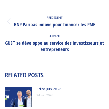
NAVIGATION
PRÉCÉDENT
ARTICLE
BNP Paribas innove pour financer les PME
Article
précédent
:
SUIVANT
GUST se développe au service des investisseurs et
Article
entrepreneurs
suivant
:
RELATED POSTS
Edito Juin 2026
24 juin 2026