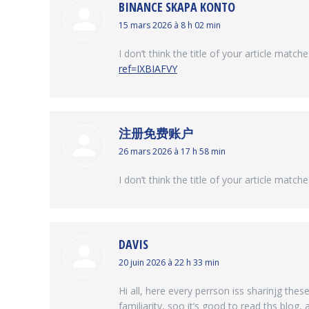
BINANCE SKAPA KONTO
dit
15 mars 2026 à 8 h 02 min
:
I don’t think the title of your article matc
ref=IXBIAFVY
注册免费账户
dit
26 mars 2026 à 17 h 58 min
:
I don’t think the title of your article matc
DAVIS
dit
20 juin 2026 à 22 h 33 min
:
Hi all, here every perrson iss sharinjg thes
familiarity, soo it’s good to read ths blog,