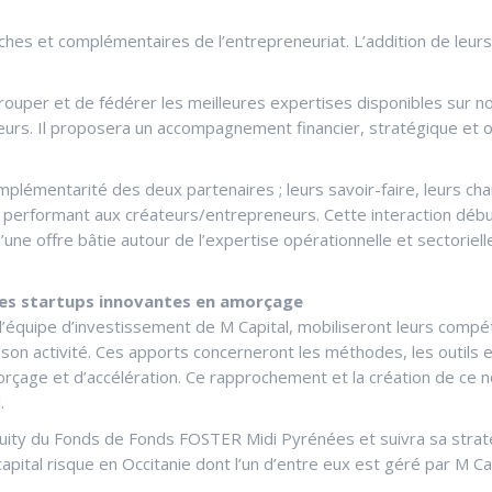
oches et complémentaires de l’entrepreneuriat. L’addition de le
grouper et de fédérer les meilleures expertises disponibles sur not
urs. Il proposera un accompagnement financier, stratégique et o
omplémentarité des deux partenaires ; leurs savoir-faire, leurs ch
erformant aux créateurs/entrepreneurs. Cette interaction débute
d’une offre bâtie autour de l’expertise opérationnelle et sectorie
des startups innovantes en amorçage
’équipe d’investissement de M Capital, mobiliseront leurs compé
on activité. Ces apports concerneront les méthodes, les outils e
çage et d’accélération. Ce rapprochement et la création de ce no
.
quity du Fonds de Fonds FOSTER Midi Pyrénées et suivra sa strat
pital risque en Occitanie dont l’un d’entre eux est géré par M Cap