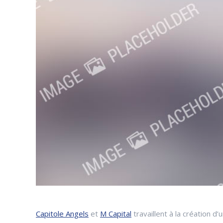
Capitole Angels
et
M Capital
travaillent à la création d