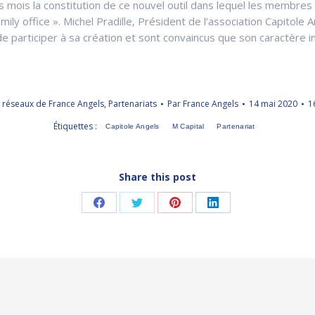
s mois la constitution de ce nouvel outil dans lequel les membres 
ly office ». Michel Pradille, Président de l’association Capitole 
rêt de participer à sa création et sont convaincus que son caractèr
 réseaux de France Angels
,
Partenariats
Par
France Angels
14 mai 2020
1
Étiquettes :
Capitole Angels
M Capital
Partenariat
Share this post
Partager
Partager
Partager
Partager
sur
sur
sur
sur
Facebook
Twitter
Pinterest
LinkedIn