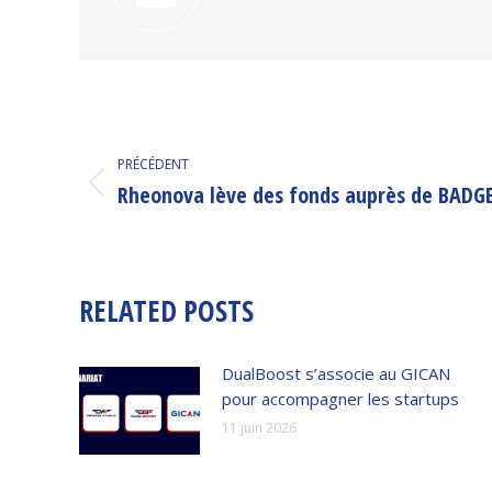
NAVIGATION
PRÉCÉDENT
ARTICLE
Rheonova lève des fonds auprès de BADG
Article
précédent
:
RELATED POSTS
DualBoost s’associe au GICAN
pour accompagner les startups
11 juin 2026