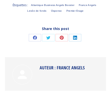
Étiquettes :
Atlantique Business Angels Booster
France Angels
Levée de fonds
Osponso
Premier Etage
Share this post
Partager
Partager
Partager
Partager
sur
sur
sur
sur
Facebook
Twitter
Pinterest
LinkedIn
AUTEUR :
FRANCE ANGELS
NAVIGATION