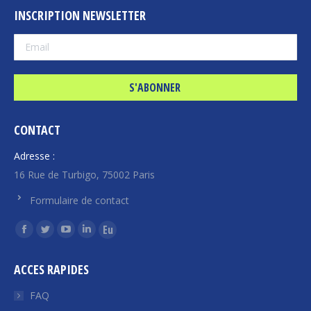
INSCRIPTION NEWSLETTER
CONTACT
Adresse :
16 Rue de Turbigo, 75002 Paris
Formulaire de contact
Trouvez nous sur :
La
La
La
La
La
page
page
page
page
page
ACCES RAPIDES
Facebook
Twitter
YouTube
LinkedIn
Euroquity
s'ouvre
s'ouvre
s'ouvre
s'ouvre
s'ouvre
FAQ
dans
dans
dans
dans
dans