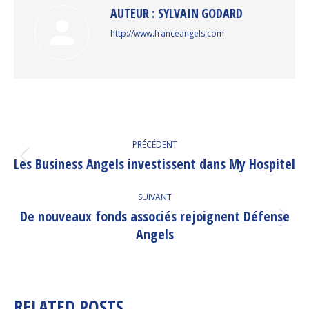
AUTEUR :
SYLVAIN GODARD
http://www.franceangels.com
NAVIGATION
PRÉCÉDENT
ARTICLE
Les Business Angels investissent dans My Hospitel
Article
précédent
:
SUIVANT
De nouveaux fonds associés rejoignent Défense
Article
Angels
suivant
:
RELATED POSTS