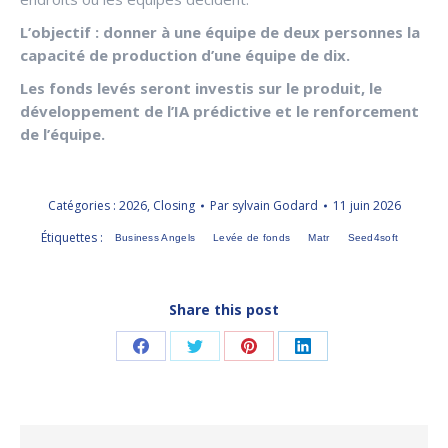
L’objectif : donner à une équipe de deux personnes la
capacité de production d’une équipe de dix.
Les fonds levés seront investis sur le produit, le
développement de l’IA prédictive et le renforcement
de l’équipe.
Catégories :
2026
,
Closing
Par
sylvain Godard
11 juin 2026
Étiquettes :
Business Angels
Levée de fonds
Matr
Seed4soft
Share this post
Partager
Partager
Partager
Partager
sur
sur
sur
sur
Facebook
Twitter
Pinterest
LinkedIn