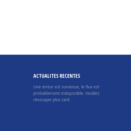
ACTUALITES RECENTES
Une erreur est survenue, le flux est
probablement indisponible. Veuillez
réessayer plus tard.