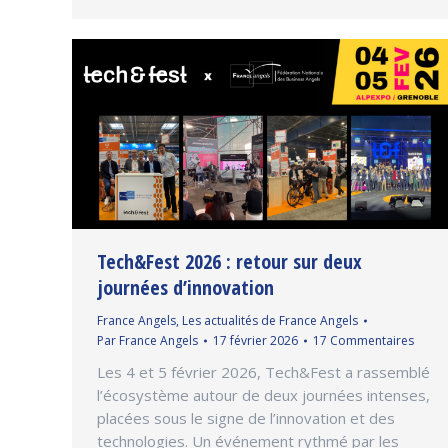
Tech&Fest 2026 : retour sur deux
journées d’innovation
France Angels
,
Les actualités de France Angels
Par
France Angels
17 février 2026
17 Commentaires
Les 4 et 5 février 2026, Tech&Fest a rassemblé
l’écosystème autour de deux journées intenses,
placées sous le signe de l’innovation et des
technologies. Un événement rythmé par les