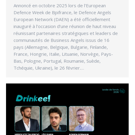
Annoncé en octobre 2025 lors de l’European
Defence Week de Bpifrance, le Defence Angels
European Network (DAEN) a été officiellement
inauguré à l’occasion d’une réunion de haut niveau
réunissant partenaires stratégiques et leaders de
communautés de Business Angels issus de 16
pays (Allemagne, Belgique, Bulgarie, Finlande,
France, Hongrie, Italie, Lituanie, Norvège, Pays-
Bas, Pologne, Portugal, Roumanie, Suède,
Tchéquie, Ukraine), le 26 février.…