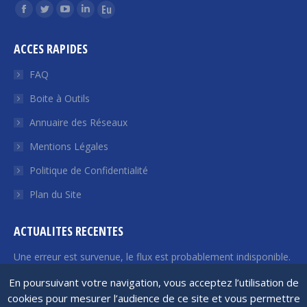
Trouvez nous sur :
La
La
La
La
La
page
page
page
page
page
ACCES RAPIDES
Facebook
Twitter
YouTube
LinkedIn
Euroquity
s'ouvre
s'ouvre
s'ouvre
s'ouvre
s'ouvre
FAQ
dans
dans
dans
dans
dans
Boite à Outils
une
une
une
une
une
Annuaire des Réseaux
nouvelle
nouvelle
nouvelle
nouvelle
nouvelle
fenêtre
fenêtre
fenêtre
fenêtre
fenêtre
Mentions Légales
Politique de Confidentialité
Plan du Site
ACTUALITES RECENTES
Une erreur est survenue, le flux est probablement indisponible.
Veuillez réessayer plus tard.
En poursuivant votre navigation, vous acceptez l’utilisation de
cookies pour mesurer l’audience de ce site et vous permettre