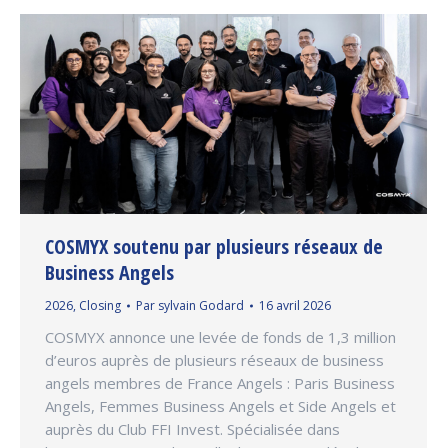
COSMYX soutenu par plusieurs réseaux de
Business Angels
2026
,
Closing
Par
sylvain Godard
16 avril 2026
COSMYX annonce une levée de fonds de 1,3 million
d’euros auprès de plusieurs réseaux de business
angels membres de France Angels : Paris Business
Angels, Femmes Business Angels et Side Angels et
auprès du Club FFI Invest. Spécialisée dans