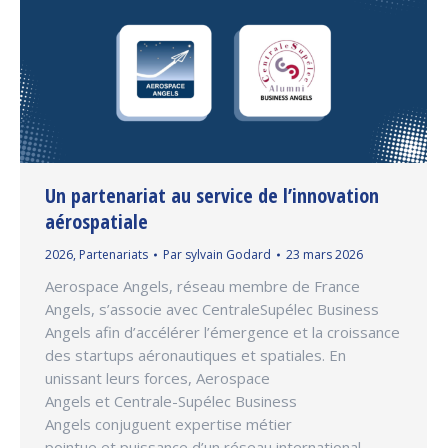
Un partenariat au service de l’innovation
aérospatiale
2026
,
Partenariats
Par
sylvain Godard
23 mars 2026
Aerospace Angels, réseau membre de France
Angels, s’associe avec CentraleSupélec Business
Angels afin d’accélérer l’émergence et la croissance
des startups aéronautiques et spatiales. En
unissant leurs forces, Aerospace
Angels et Centrale-Supélec Business
Angels conjuguent expertise métier
pointue et puissance d’un réseau international