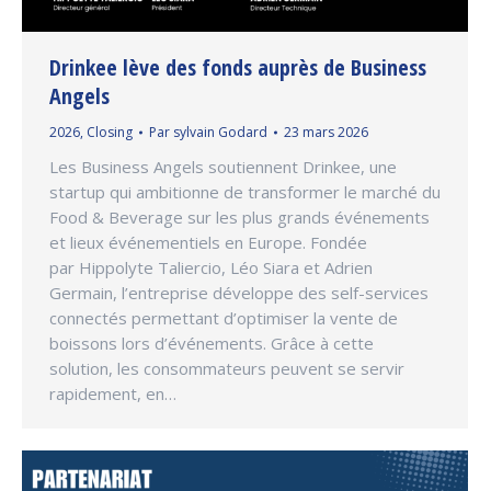
Drinkee lève des fonds auprès de Business
Angels
2026
,
Closing
Par
sylvain Godard
23 mars 2026
Les Business Angels soutiennent Drinkee, une
startup qui ambitionne de transformer le marché du
Food & Beverage sur les plus grands événements
et lieux événementiels en Europe. Fondée
par Hippolyte Taliercio, Léo Siara et Adrien
Germain, l’entreprise développe des self-services
connectés permettant d’optimiser la vente de
boissons lors d’événements. Grâce à cette
solution, les consommateurs peuvent se servir
rapidement, en…