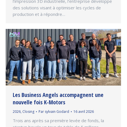
l’impression 3D industrielle, l’entreprise développe
des solutions visant à optimiser les cycles de
production et à répondre…
Les Business Angels accompagnent une
nouvelle fois K-Motors
2026
,
Closing
Par
sylvain Godard
16 avril 2026
Trois ans après sa première levée de fonds, la