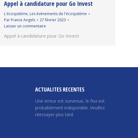
Appel à candidature pour Go Invest
L'écosystème
,
Les événements de l'écosystème
Par
France Angels
27 février 2023
Laisser un commentaire
Appel à candidature pour Go Invest
ACTUALITES RECENTES
Une erreur est survenue, le flux est
probablement indisponible. Veuillez
réessayer plus tard.