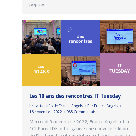
pépites.
Les 10 ans des rencontres IT Tuesday
Les actualités de France Angels
Par
France Angels
16 novembre 2022
985 Commentaires
Mercredi 9 novembre 2022, France Angels et la
CCI Paris-IDF ont organisé une nouvelle édition
de l’IT Tuesday et ont clôturé cet après-midi de