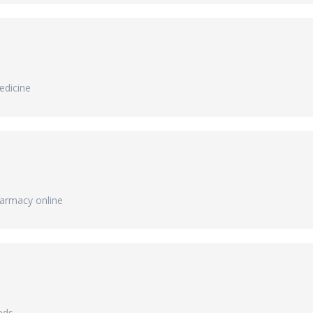
dicine
armacy online
eds