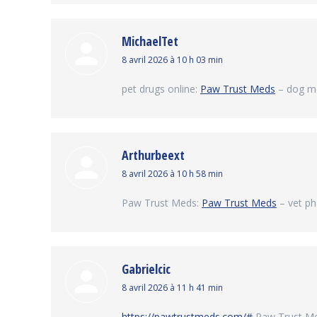
MichaelTet
dit
8 avril 2026 à 10 h 03 min
:
pet drugs online:
Paw Trust Meds
– dog me
Arthurbeext
dit
8 avril 2026 à 10 h 58 min
:
Paw Trust Meds:
Paw Trust Meds
– vet ph
Gabrielcic
dit
8 avril 2026 à 11 h 41 min
:
https://pawtrustmeds.com/#
Paw Trust M