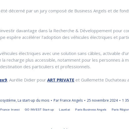
a été décerné par un jury composé de Business Angels et de fonds
d’investir davantage dans la Recherche & Développement pour cont
quipe espère accélérer l’adoption des véhicules électriques et part
icules électriques avec une solution sans câbles, activable d’un s
e la recharge plus accessible, notamment pour les personnes à mob
destination des particuliers et professionnels.
ex9
,
Aurélie Didier pour
ART PRIVATE
et
Guillemette Duchateau 
cosystème
,
La start-up du mois
Par
France Angels
25 novembre 2024
1 3
France Invest
GO INVEST Start-up
Lauréat
Paris Business Angels
Paris Régio