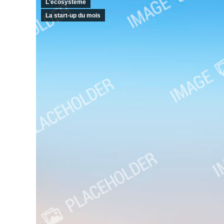
L'écosystème
La start-up du mois