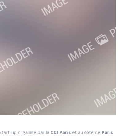
Start-up organisé par la
CCI Paris
et au côté de
Paris