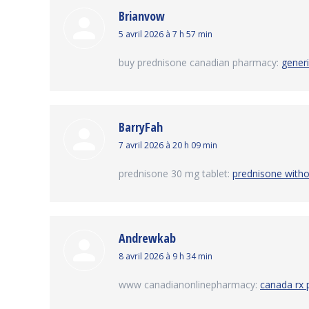
Brianvow
dit
5 avril 2026 à 7 h 57 min
:
buy prednisone canadian pharmacy:
generi
BarryFah
dit
7 avril 2026 à 20 h 09 min
:
prednisone 30 mg tablet:
prednisone witho
Andrewkab
dit
8 avril 2026 à 9 h 34 min
:
www canadianonlinepharmacy:
canada rx