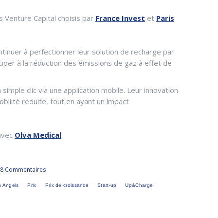
 Venture Capital choisis par
France Invest
et
Paris
inuer à perfectionner leur solution de recharge par
iciper à la réduction des émissions de gaz à effet de
imple clic via une application mobile. Leur innovation
ilité réduite, tout en ayant un impact
avec
Olva Medical
.
58 Commentaires
n Angels
Prix
Prix de croissance
Start-up
Up&Charge