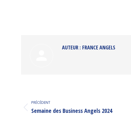
AUTEUR :
FRANCE ANGELS
NAVIGATION
PRÉCÉDENT
ARTICLE
Semaine des Business Angels 2024
Article
précédent
: