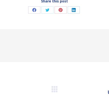
Share this post
Partager
Partager
Partager
Partager
sur
sur
sur
sur
Facebook
Twitter
Pinterest
LinkedIn
Article
suivant
: